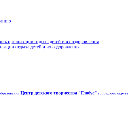
танию
сть организации отдыха детей и их оздоровления
изации отдыха детей и их оздоровления
Центр детского творчества "Глобус"
образования
городского округа