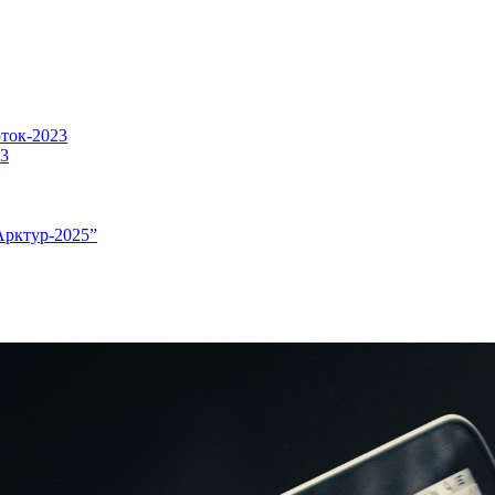
оток-2023
23
Арктур-2025”