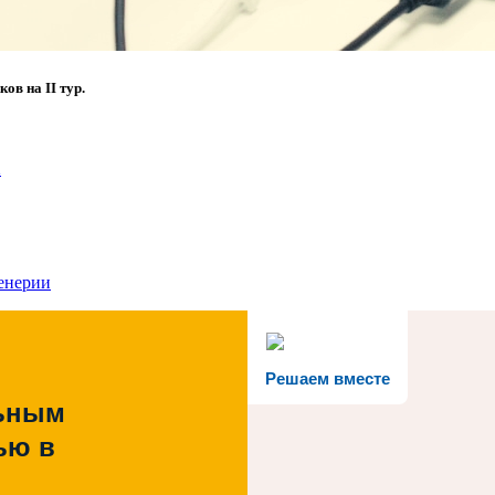
ов на II тур.
2
енерии
Решаем вместе
льным
ью в