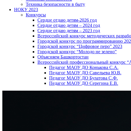
Техника безопасности в быту
НОКУ 2023
Конкурсы
Сердце отдаю детям-2026 год
Сердце отдаю детям – 2024 год
Сердце отдаю детям – 2023 год
Всероссийский конкурс методических разраб
Городской конкурс по программированию 20
Городской конкурс “Цифровое перо” 2023
Городской конкурс “Молодо не зелено”
Объясняем Башкортостан
Всероссийский профессиональный конкурс “
Педагог МАОУ ДО Конькова С.А.
Педагог МАОУ ДО Савельева Ю.В.
Педагог МАОУ ДО Булатова С.Ф.
Педагог МАОУ ДО Серегина Е.В.