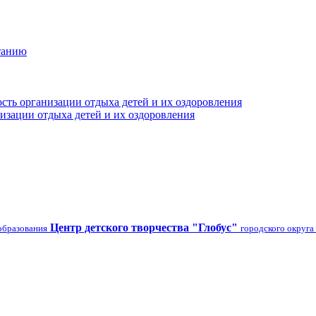
танию
сть организации отдыха детей и их оздоровления
изации отдыха детей и их оздоровления
Центр детского творчества "Глобус"
образования
городского округа