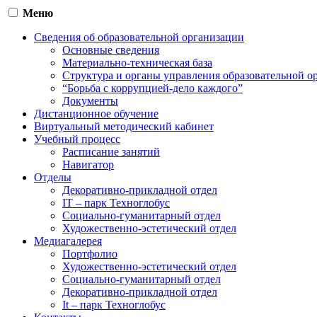
Меню
Сведения об образовательной организации
Основные сведения
Материально-техническая база
Структура и органы управления образовательной о
“Борьба с коррупцией-дело каждого”
Документы
Дистанционное обучение
Виртуальный методический кабинет
Учебный процесс
Расписание занятий
Навигатор
Отделы
Декоративно-прикладной отдел
IT – парк Техноглобус
Социально-гуманитарный отдел
Художественно-эстетический отдел
Медиагалерея
Портфолио
Художественно-эстетический отдел
Социально-гуманитарный отдел
Декоративно-прикладной отдел
It – парк Техноглобус