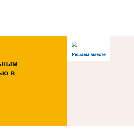
Решаем вместе
льным
ью в