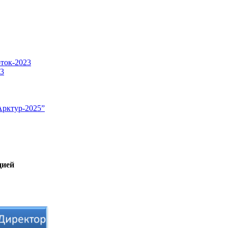
оток-2023
23
Арктур-2025”
цией