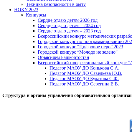
Техника безопасности в быту
НОКУ 2023
Конкурсы
Сердце отдаю детям-2026 год
Сердце отдаю детям – 2024 год
Сердце отдаю детям – 2023 год
Всероссийский конкурс методических разраб
Городской конкурс по программированию 20
Городской конкурс “Цифровое перо” 2023
Городской конкурс “Молодо не зелено”
Объясняем Башкортостан
Всероссийский профессиональный конкурс “
Педагог МАОУ ДО Конькова С.А.
Педагог МАОУ ДО Савельева Ю.В.
Педагог МАОУ ДО Булатова С.Ф.
Педагог МАОУ ДО Серегина Е.В.
Структура и органы управления образовательной организа