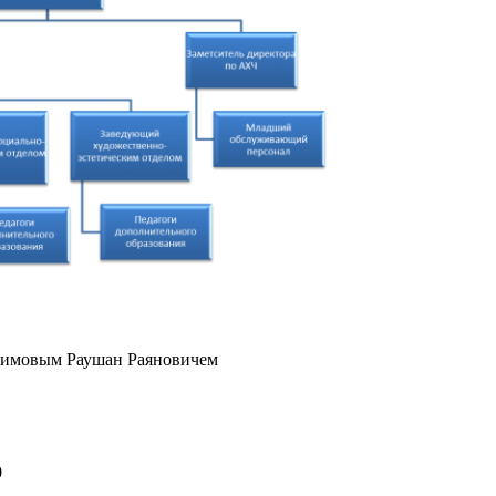
алимовым Раушан Раяновичем
0