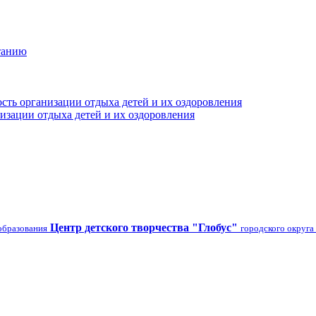
танию
сть организации отдыха детей и их оздоровления
изации отдыха детей и их оздоровления
Центр детского творчества "Глобус"
образования
городского округа