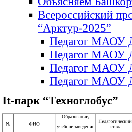
Объясняем Башкор
Всероссийский пр
“Арктур-2025”
Педагог МАОУ Д
Педагог МАОУ Д
Педагог МАОУ Д
Педагог МАОУ Д
It-парк “Техноглобус”
Образование,
Педагогический
№
ФИО
учебное заведение
стаж