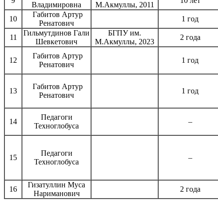
9
10 лет
Владимировна
М.Акмуллы, 2011
Габитов Артур
10
1 год
Ренатович
Гильмутдинов Гали
БГПУ им.
11
2 года
Шевкетович
М.Акмуллы, 2023
Габитов Артур
12
1 год
Ренатович
Габитов Артур
13
1 год
Ренатович
Педагоги
14
–
Техноглобуса
Педагоги
15
–
Техноглобуса
Гизатуллин Муса
16
2 года
Нариманович