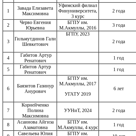
Уфимский филиал
Завада Елизавета
1
Финуниверситета,
2 года
Максимовна
3 курс
Черво Евгения
БГПУ им.
2
3 года
Юрьевна
М.Акмуллы, 2016
БГПУ, 2023
Гильмутдинов Гали
3
2 года
Шевкетович
Габитов Артур
4
1 год
Ренатович
Габитов Артур
5
1 год
Ренатович
БГПУ им.
М.Акмуллы, 2017
Баязитов Газинур
6
6 лет
Анурович
УГАТУ 2019
Корнейченко
7
Полина
УУНиТ, 2024
2 года
Максимовна
Асаинова Айгиза
БГПУ им.
8
1 год
Азаматовна
М.Акмуллы, 4 курс
Савельева Юлия
БГПУ им.