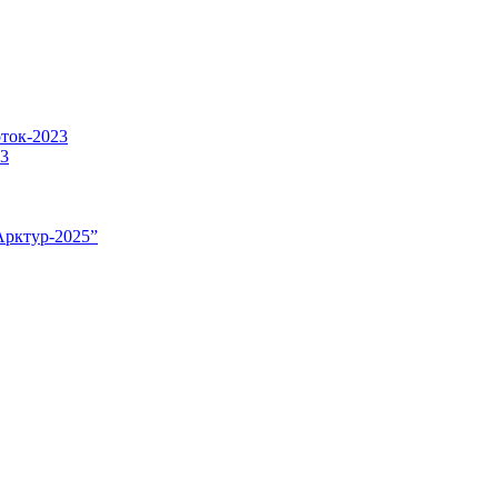
оток-2023
23
Арктур-2025”