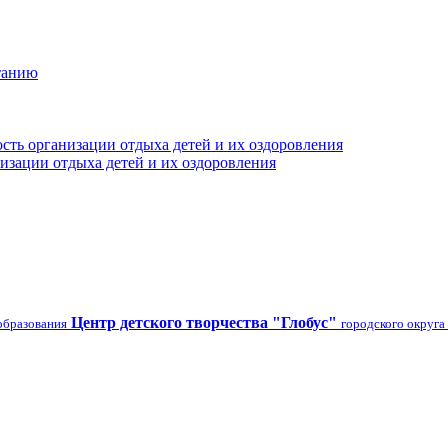
танию
сть организации отдыха детей и их оздоровления
изации отдыха детей и их оздоровления
Центр детского творчества "Глобус"
образования
городского округа