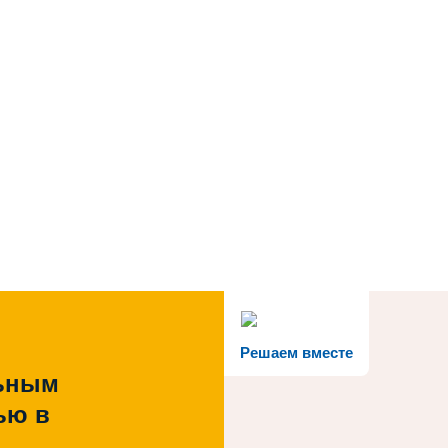
Решаем вместе
льным
ью в