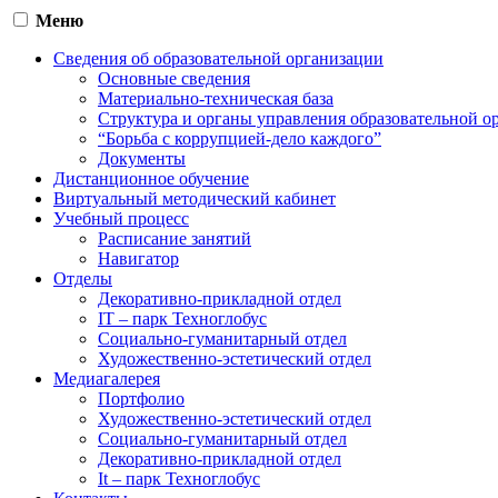
Меню
Сведения об образовательной организации
Основные сведения
Материально-техническая база
Структура и органы управления образовательной о
“Борьба с коррупцией-дело каждого”
Документы
Дистанционное обучение
Виртуальный методический кабинет
Учебный процесс
Расписание занятий
Навигатор
Отделы
Декоративно-прикладной отдел
IT – парк Техноглобус
Социально-гуманитарный отдел
Художественно-эстетический отдел
Медиагалерея
Портфолио
Художественно-эстетический отдел
Социально-гуманитарный отдел
Декоративно-прикладной отдел
It – парк Техноглобус