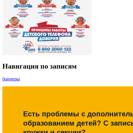
Навигация по записям
баннеры
Есть проблемы с дополните
образованием детей? С запис
кружки и секции?