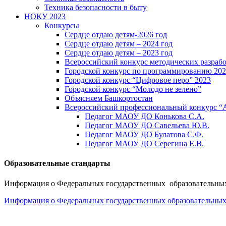
Техника безопасности в быту
НОКУ 2023
Конкурсы
Сердце отдаю детям-2026 год
Сердце отдаю детям – 2024 год
Сердце отдаю детям – 2023 год
Всероссийский конкурс методических разраб
Городской конкурс по программированию 20
Городской конкурс “Цифровое перо” 2023
Городской конкурс “Молодо не зелено”
Объясняем Башкортостан
Всероссийский профессиональный конкурс “
Педагог МАОУ ДО Конькова С.А.
Педагог МАОУ ДО Савельева Ю.В.
Педагог МАОУ ДО Булатова С.Ф.
Педагог МАОУ ДО Серегина Е.В.
Образовательные стандарты
Информация о Федеральных государственных образовательных
Информация о Федеральных государственных образовательных 