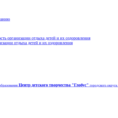
танию
сть организации отдыха детей и их оздоровления
изации отдыха детей и их оздоровления
Центр детского творчества "Глобус"
образования
городского округа