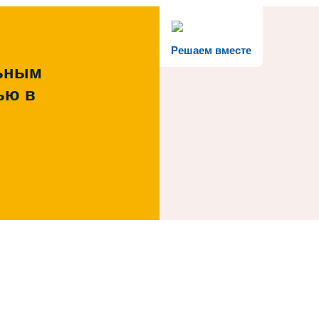
Решаем вместе
льным
ью в