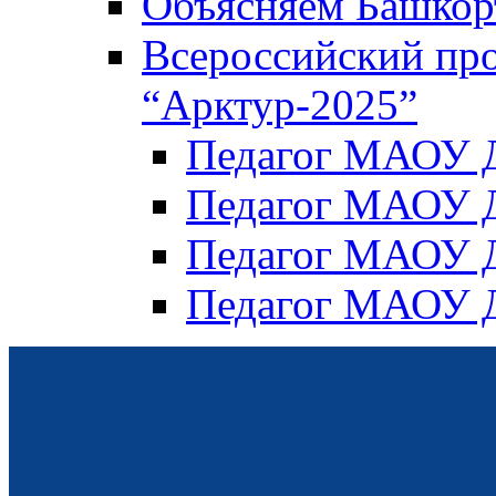
Объясняем Башкор
Всероссийский пр
“Арктур-2025”
Педагог МАОУ Д
Педагог МАОУ Д
Педагог МАОУ Д
Педагог МАОУ Д