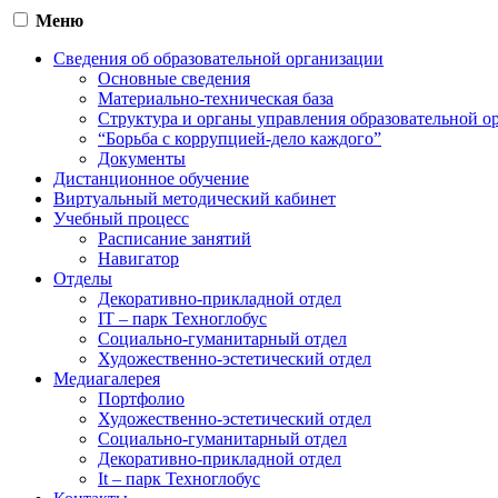
Меню
Сведения об образовательной организации
Основные сведения
Материально-техническая база
Структура и органы управления образовательной о
“Борьба с коррупцией-дело каждого”
Документы
Дистанционное обучение
Виртуальный методический кабинет
Учебный процесс
Расписание занятий
Навигатор
Отделы
Декоративно-прикладной отдел
IT – парк Техноглобус
Социально-гуманитарный отдел
Художественно-эстетический отдел
Медиагалерея
Портфолио
Художественно-эстетический отдел
Социально-гуманитарный отдел
Декоративно-прикладной отдел
It – парк Техноглобус