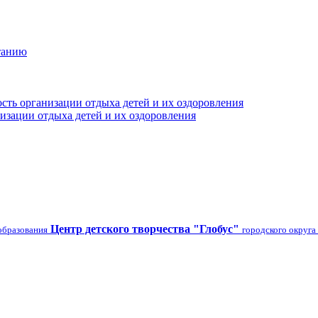
танию
сть организации отдыха детей и их оздоровления
изации отдыха детей и их оздоровления
Центр детского творчества "Глобус"
образования
городского округа