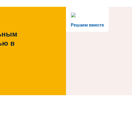
Решаем вместе
льным
ью в