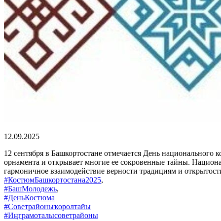
12.09.2025
12 сентября в Башкортостане отмечается День национального к
орнамента и открывает многие ее сокровенные тайны. Национа
гармоничное взаимодействие верности традициям и открытост
#КостюмБашкортостана2025
,
#БашМолодежь
,
#ДеньКостюма
#Советрайоныҡоролтайы
#Иңграмоталысоветрайоны