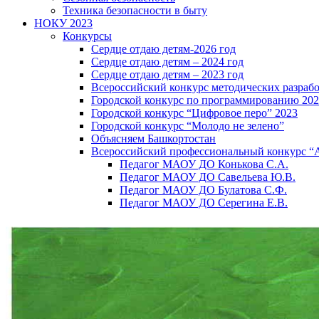
Техника безопасности в быту
НОКУ 2023
Конкурсы
Сердце отдаю детям-2026 год
Сердце отдаю детям – 2024 год
Сердце отдаю детям – 2023 год
Всероссийский конкурс методических разраб
Городской конкурс по программированию 20
Городской конкурс “Цифровое перо” 2023
Городской конкурс “Молодо не зелено”
Объясняем Башкортостан
Всероссийский профессиональный конкурс “
Педагог МАОУ ДО Конькова С.А.
Педагог МАОУ ДО Савельева Ю.В.
Педагог МАОУ ДО Булатова С.Ф.
Педагог МАОУ ДО Серегина Е.В.