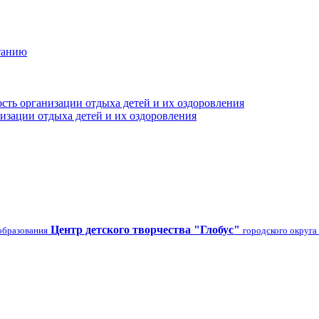
танию
сть организации отдыха детей и их оздоровления
изации отдыха детей и их оздоровления
Центр детского творчества "Глобус"
образования
городского округа