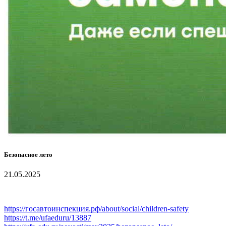
Безопасное лето
21.05.2025
https://госавтоинспекция.рф/about/social/children-safety
https://t.me/ufaeduru/13887