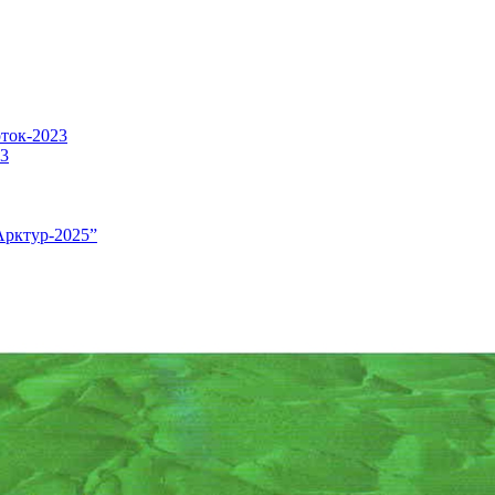
оток-2023
23
Арктур-2025”