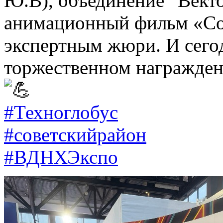
Ю.В), объединение “Вект
анимационный фильм «Со
экспертным жюри. И сегод
торжественном награжден
#Техноглобус
#советскийрайон
#ВДНХЭкспо