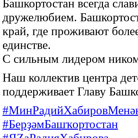
Башкортостан всегда слав
дружелюбием. Башкортос
край, где проживают боле
единстве.
С сильным лидером никому
Наш коллектив центра дет
поддерживает Главу Башк
#МинРадийХабировМенә
#БерҙәмБашҡортостан
#ЯZаРадияХабирова