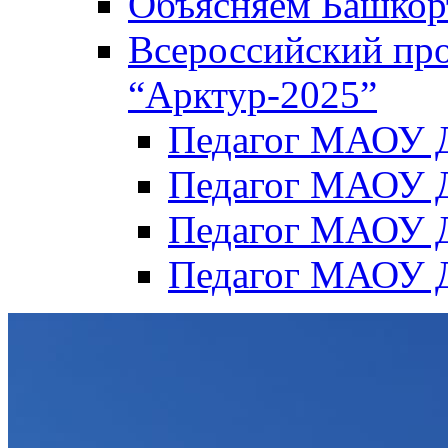
Объясняем Башкор
Всероссийский пр
“Арктур-2025”
Педагог МАОУ Д
Педагог МАОУ Д
Педагог МАОУ Д
Педагог МАОУ Д