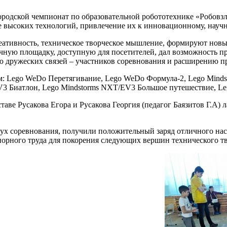
дской чемпионат по образовательной робототехнике «Робовзле
е высоких технологий, привлечение их к инновационному, научн
реативность, техническое творческое мышление, формируют новы
чную площадку, доступную для посетителей, дал возможность п
ию дружеских связей – участников соревнования и расширению п
м: Lego WeDo Перетягивание, Lego WeDo Формула-2, Lego Mind
V3 Биатлон, Lego Mindstorms NXT/EV3 Большое путешествие, L
ставе Русакова Егора и Русакова Георгия (педагог Баязитов Г.А)
ух соревнования, получили положительный заряд отличного наст
порного труда для покорения следующих вершин технического тв