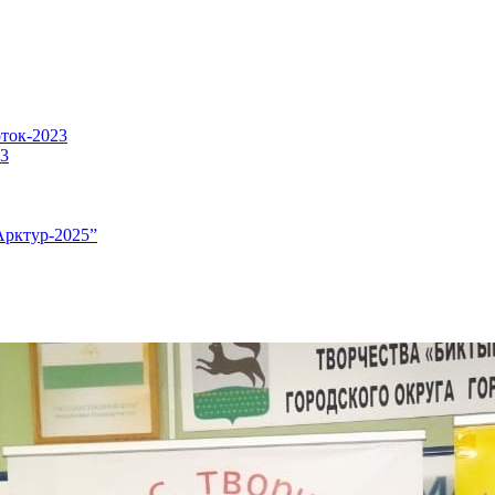
оток-2023
23
Арктур-2025”