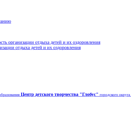
танию
сть организации отдыха детей и их оздоровления
изации отдыха детей и их оздоровления
Центр детского творчества "Глобус"
образования
городского округа