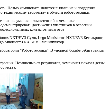
т». Целью чемпионата является выявление и поддержка
о-техническому творчеству в области робототехники.
е знания, умения и компетенций в механике и
родемонстрировать достижения участников в освоении
рофессиональных контактов педагогов.
storms NXT/EV3 Сумо, Lego Mindstorms NXT/EV3 Кегельринг,
ego Mindstorms NXT/EV3 Манипулятор.
 лаборатории “Робототехника”. В упорной борьбе ребята заняли
роения. Независимо от результатов, чемпионат показал детям
орчества.