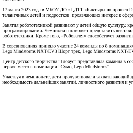
17 марта 2023 года в МБОУ ДО «ЦДТТ «Биктырыш» прошел Горо
талантливых детей и подростков, проявляющих интерес к сфер
Занятия робототехникой развивают у детей общую культуру, к
программировании. Чемпионат позволяет представить выставо
робототехники. Кроме того, «Робовзлет» способствует развит
В соревнованиях приняло участие 24 команды по 8 номинация
Lego Mindstorms NXT/EV3 Шорт-трек, Lego Mindstorms NXT/E
Центр детского творчества “Глобус” представляла команда в со
первое место в номинации “Сумо, Lego Mindstorms”.
Участвуя в чемпионате, дети прочувствовали захватывающий д
необходимость дальнейших занятий, личностного развития и у