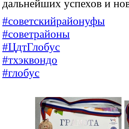
дальнейших успехов и но
#советскийрайонуфы
#советрайоны
#ЦдтГлобус
#тхэквондо
#глобус