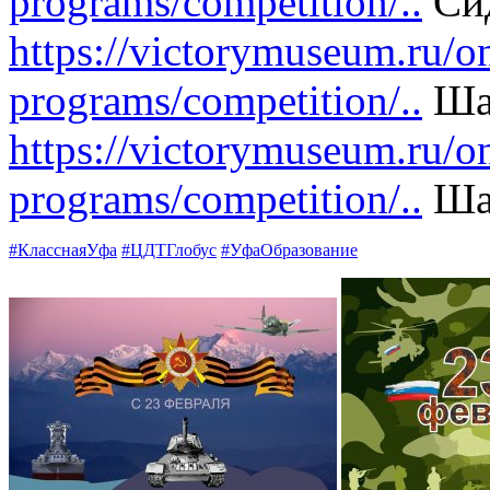
programs/competition/..
Сид
https://victorymuseum.ru/on
programs/competition/..
Шар
https://victorymuseum.ru/on
programs/competition/..
Ша
#КласснаяУфа
#ЦДТГлобус
#УфаОбразование