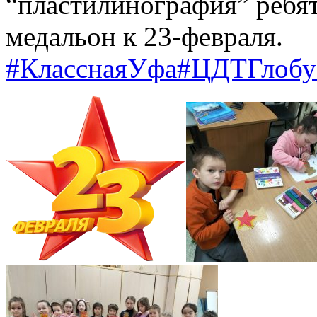
“пластилинография” ребят
медальон к 23-февраля.
#КласснаяУфа
#ЦДТГлобу