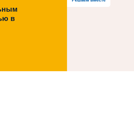
льным
ью в