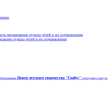
танию
сть организации отдыха детей и их оздоровления
изации отдыха детей и их оздоровления
Центр детского творчества "Глобус"
образования
городского округа