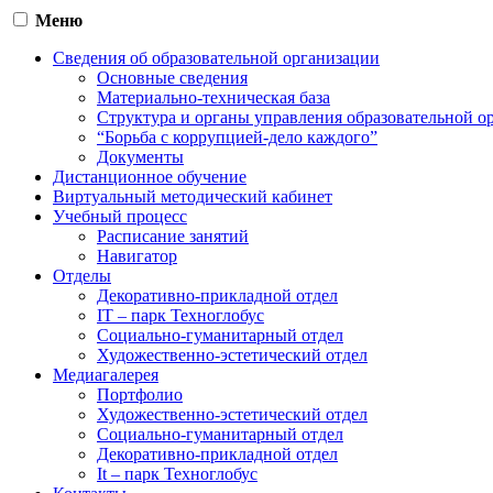
Меню
Сведения об образовательной организации
Основные сведения
Материально-техническая база
Структура и органы управления образовательной о
“Борьба с коррупцией-дело каждого”
Документы
Дистанционное обучение
Виртуальный методический кабинет
Учебный процесс
Расписание занятий
Навигатор
Отделы
Декоративно-прикладной отдел
IT – парк Техноглобус
Социально-гуманитарный отдел
Художественно-эстетический отдел
Медиагалерея
Портфолио
Художественно-эстетический отдел
Социально-гуманитарный отдел
Декоративно-прикладной отдел
It – парк Техноглобус