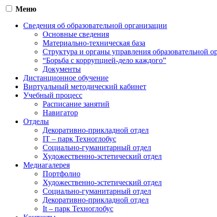
Меню
Сведения об образовательной организации
Основные сведения
Материально-техническая база
Структура и органы управления образовательной о
“Борьба с коррупцией-дело каждого”
Документы
Дистанционное обучение
Виртуальный методический кабинет
Учебный процесс
Расписание занятий
Навигатор
Отделы
Декоративно-прикладной отдел
IT – парк Техноглобус
Социально-гуманитарный отдел
Художественно-эстетический отдел
Медиагалерея
Портфолио
Художественно-эстетический отдел
Социально-гуманитарный отдел
Декоративно-прикладной отдел
It – парк Техноглобус