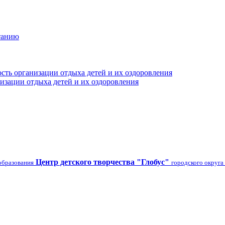
танию
сть организации отдыха детей и их оздоровления
изации отдыха детей и их оздоровления
Центр детского творчества "Глобус"
образования
городского округа