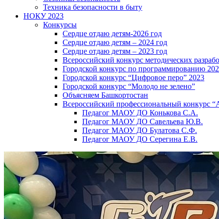
Техника безопасности в быту
НОКУ 2023
Конкурсы
Сердце отдаю детям-2026 год
Сердце отдаю детям – 2024 год
Сердце отдаю детям – 2023 год
Всероссийский конкурс методических разраб
Городской конкурс по программированию 20
Городской конкурс “Цифровое перо” 2023
Городской конкурс “Молодо не зелено”
Объясняем Башкортостан
Всероссийский профессиональный конкурс “
Педагог МАОУ ДО Конькова С.А.
Педагог МАОУ ДО Савельева Ю.В.
Педагог МАОУ ДО Булатова С.Ф.
Педагог МАОУ ДО Серегина Е.В.