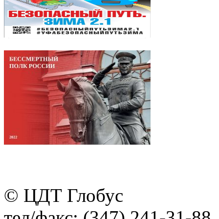
© ЦДТ Глобус
тел/факс: (347) 241-31-88