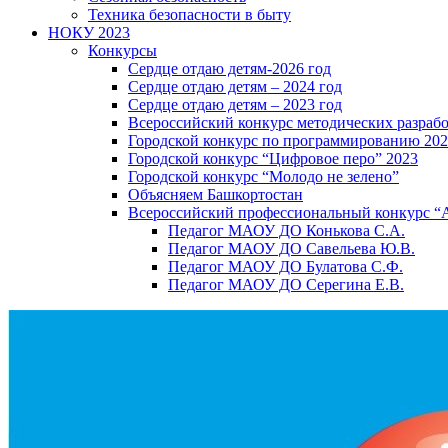
Техника безопасности в быту
НОКУ 2023
Конкурсы
Сердце отдаю детям-2026 год
Сердце отдаю детям – 2024 год
Сердце отдаю детям – 2023 год
Всероссийский конкурс методических разраб
Городской конкурс по программированию 20
Городской конкурс “Цифровое перо” 2023
Городской конкурс “Молодо не зелено”
Объясняем Башкортостан
Всероссийский профессиональный конкурс “
Педагог МАОУ ДО Конькова С.А.
Педагог МАОУ ДО Савельева Ю.В.
Педагог МАОУ ДО Булатова С.Ф.
Педагог МАОУ ДО Серегина Е.В.