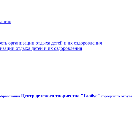
танию
сть организации отдыха детей и их оздоровления
изации отдыха детей и их оздоровления
Центр детского творчества "Глобус"
образования
городского округа