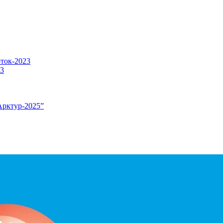
оток-2023
23
Арктур-2025”