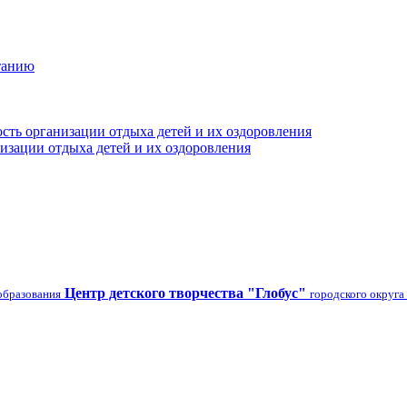
танию
сть организации отдыха детей и их оздоровления
изации отдыха детей и их оздоровления
Центр детского творчества "Глобус"
образования
городского округа