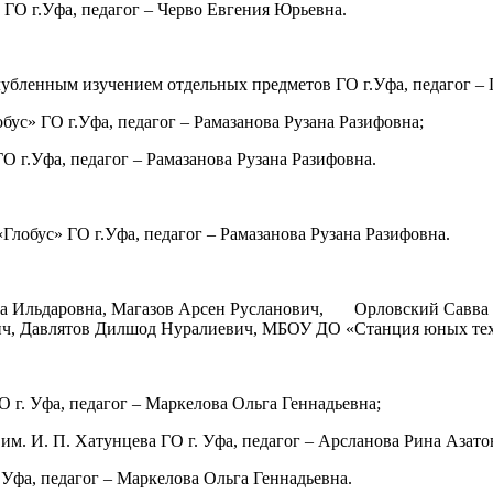
ГО г.Уфа, педагог – Черво Евгения Юрьевна.
лубленным изучением отдельных предметов ГО г.Уфа, педагог –
с» ГО г.Уфа, педагог – Рамазанова Рузана Разифовна;
 г.Уфа, педагог – Рамазанова Рузана Разифовна.
обус» ГО г.Уфа, педагог – Рамазанова Рузана Разифовна.
на Ильдаровна, Магазов Арсен Русланович, Орловский Савва 
ич, Давлятов Дилшод Нуралиевич, МБОУ ДО «Станция юных техн
. Уфа, педагог – Маркелова Ольга Геннадьевна;
. И. П. Хатунцева ГО г. Уфа, педагог – Арсланова Рина Азато
фа, педагог – Маркелова Ольга Геннадьевна.