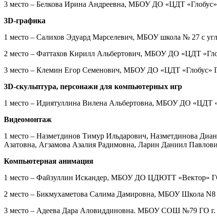
3 место – Белкова Ирина Андреевна, МБОУ ДО «ЦДТ «Глобус» 
3D-графика
1 место – Салихов Эдуард Марселевич, МБОУ школа № 27 с уг
2 место – Фаттахов Кирилл Альбертович, МБОУ ДО «ЦДТ «Глобу
3 место – Клемин Егор Семенович, МБОУ ДО «ЦДТ «Глобус» ГО
3D-скульптура, персонажи для компьютерных игр
1 место – Идиятуллина Вилена Альбертовна, МБОУ ДО «ЦДТ «Гл
Видеомонтаж
1 место – Назметдинов Тимур Ильдарович, Назметдинова Диа
Азатовна, Агзамова Азалия Радимовна, Ларин Даниил Павлов
Компьютерная анимация
1 место – Файзуллин Искандер, МБОУ ДО ЦДЮТТ «Вектор» ГО г
2 место – Бикмухаметова Салима Дамировна, МБОУ Школа N8 им
3 место – Адеева Дара Аловиддиновна. МБОУ СОШ №79 ГО г. У