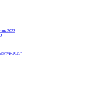
оток-2023
23
Арктур-2025”