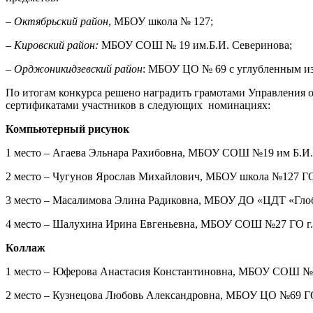
–
Октябрьский район
, МБОУ школа № 127;
– Кировский район:
МБОУ СОШ № 19 им.Б.И. Северинова;
– Орджоникидзевский район
: МБОУ ЦО № 69 с углубленным 
По итогам конкурса решено наградить грамотами Управления о
сертификатами участников в следующих номинациях:
Компьютерный рисунок
1 место – Агаева Эльнара Рахибовна, МБОУ СОШ №19 им Б.И. 
2 место – Чугунов Ярослав Михайлович, МБОУ школа №127 ГО 
3 место – Масалимова Элина Радиковна, МБОУ ДО «ЦДТ «Глобу
4 место – Шалухина Ирина Евгеньевна, МБОУ СОШ №27 ГО г. 
Коллаж
1 место – Юферова Анастасия Константиновна, МБОУ СОШ №27
2 место – Кузнецова Любовь Александровна, МБОУ ЦО №69 ГО