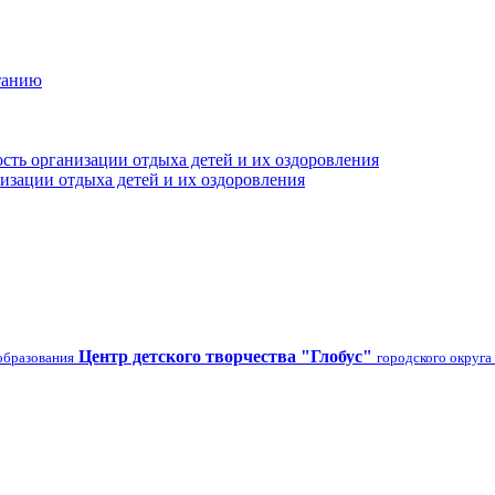
танию
сть организации отдыха детей и их оздоровления
изации отдыха детей и их оздоровления
Центр детского творчества "Глобус"
образования
городского округа