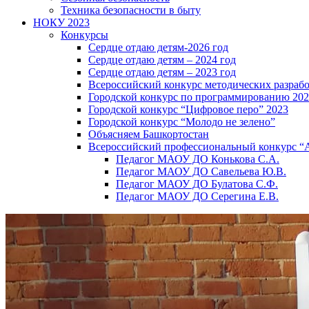
Техника безопасности в быту
НОКУ 2023
Конкурсы
Сердце отдаю детям-2026 год
Сердце отдаю детям – 2024 год
Сердце отдаю детям – 2023 год
Всероссийский конкурс методических разраб
Городской конкурс по программированию 20
Городской конкурс “Цифровое перо” 2023
Городской конкурс “Молодо не зелено”
Объясняем Башкортостан
Всероссийский профессиональный конкурс “
Педагог МАОУ ДО Конькова С.А.
Педагог МАОУ ДО Савельева Ю.В.
Педагог МАОУ ДО Булатова С.Ф.
Педагог МАОУ ДО Серегина Е.В.