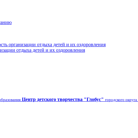
танию
сть организации отдыха детей и их оздоровления
изации отдыха детей и их оздоровления
Центр детского творчества "Глобус"
образования
городского округа