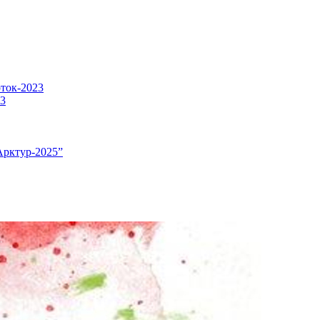
оток-2023
23
Арктур-2025”