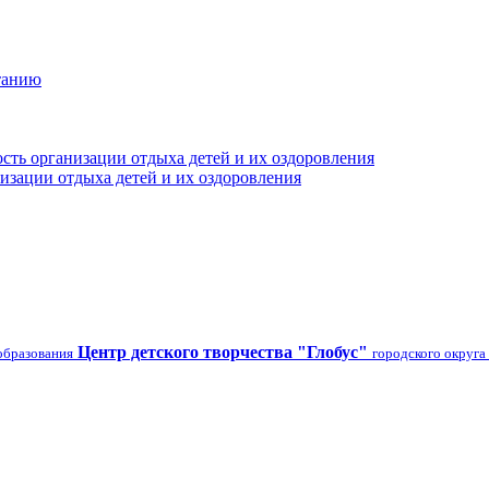
танию
сть организации отдыха детей и их оздоровления
изации отдыха детей и их оздоровления
Центр детского творчества "Глобус"
образования
городского округа