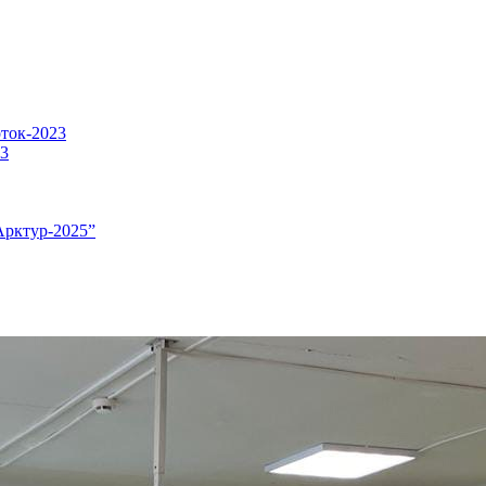
оток-2023
23
Арктур-2025”