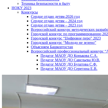
Техника безопасности в быту
НОКУ 2023
Конкурсы
Сердце отдаю детям-2026 год
Сердце отдаю детям – 2024 год
Сердце отдаю детям – 2023 год
Всероссийский конкурс методических разраб
Городской конкурс по программированию 20
Городской конкурс “Цифровое перо” 2023
Городской конкурс “Молодо не зелено”
Объясняем Башкортостан
Всероссийский профессиональный конкурс “
Педагог МАОУ ДО Конькова С.А.
Педагог МАОУ ДО Савельева Ю.В.
Педагог МАОУ ДО Булатова С.Ф.
Педагог МАОУ ДО Серегина Е.В.