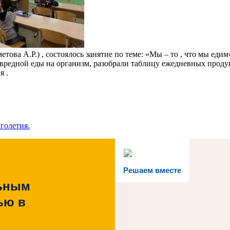
ова А.Р.) , состоялось занятие по теме: «Мы – то , что мы едим
вредной еды на организм, разобрали таблицу ежедневных продук
я .
голетия.
Решаем вместе
льным
ью в