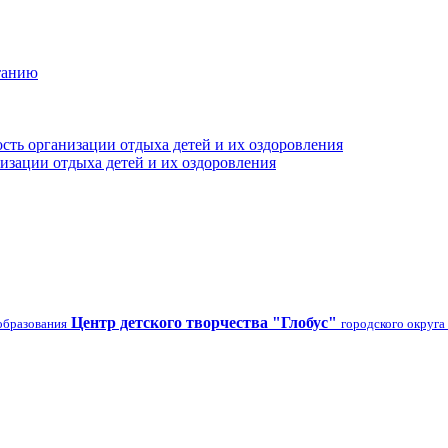
танию
сть организации отдыха детей и их оздоровления
изации отдыха детей и их оздоровления
Центр детского творчества "Глобус"
образования
городского округа