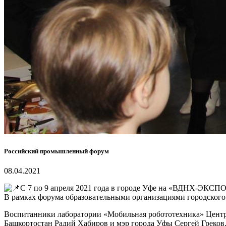
Российский промышленный форум
08.04.2021
С 7 по 9 апреля 2021 года в городе Уфе на «ВДНХ-ЭКС
В рамках форума образовательными организациями городского
Воспитанники лаборатории «Мобильная робототехника» Центра 
Башкортостан Радий Хабиров и мэр города Уфы Сергей Греков