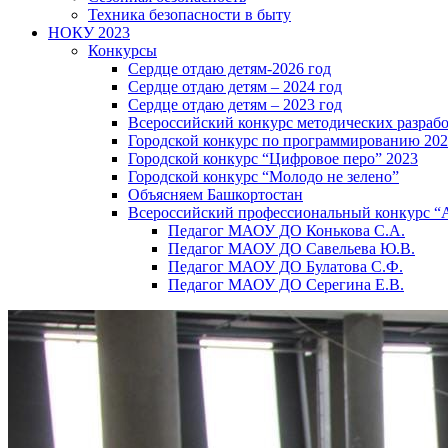
Техника безопасности в быту
НОКУ 2023
Конкурсы
Сердце отдаю детям-2026 год
Сердце отдаю детям – 2024 год
Сердце отдаю детям – 2023 год
Всероссийский конкурс методических разраб
Городской конкурс по программированию 20
Городской конкурс “Цифровое перо” 2023
Городской конкурс “Молодо не зелено”
Объясняем Башкортостан
Всероссийский профессиональный конкурс “
Педагог МАОУ ДО Конькова С.А.
Педагог МАОУ ДО Савельева Ю.В.
Педагог МАОУ ДО Булатова С.Ф.
Педагог МАОУ ДО Серегина Е.В.