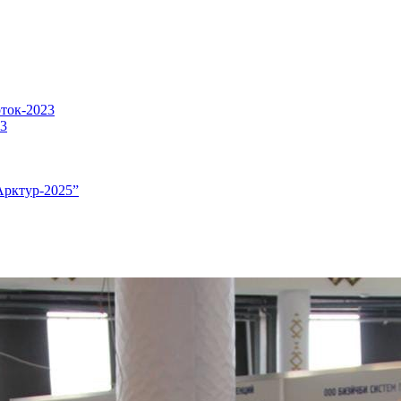
оток-2023
23
Арктур-2025”