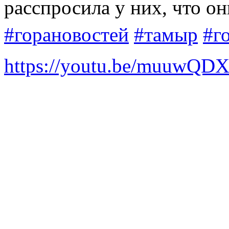
расспросила у них, что он
#горановостей
#тамыр
#г
https://youtu.be/muuwQ