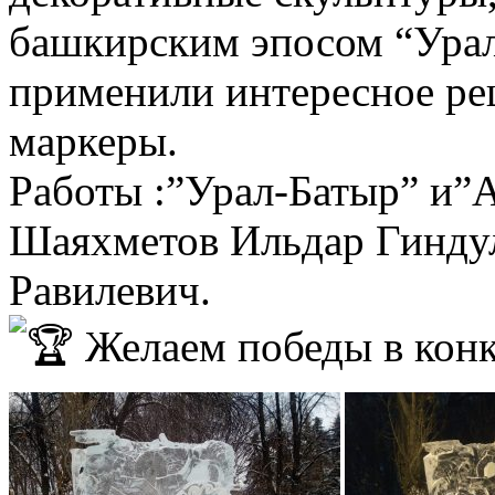
башкирским эпосом “Урал
применили интересное р
маркеры.
Работы :”Урал-Батыр” и”А
Шаяхметов Ильдар Гинду
Равилевич.
Желаем победы в конк