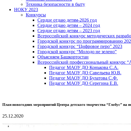
Техника безопасности в быту
НОКУ 2023
Конкурсы
Сердце отдаю детям-2026 год
Сердце отдаю детям – 2024 год
Сердце отдаю детям – 2023 год
Всероссийский конкурс методических разраб
Городской конкурс по программированию 20
Городской конкурс “Цифровое перо” 2023
Городской конкурс “Молодо не зелено”
Объясняем Башкортостан
Всероссийский профессиональный конкурс “
Педагог МАОУ ДО Конькова С.А.
Педагог МАОУ ДО Савельева Ю.В.
Педагог МАОУ ДО Булатова С.Ф.
Педагог МАОУ ДО Серегина Е.В.
План новогодних мероприятий Центра детского творчества “Глобус” на 
25.12.2020