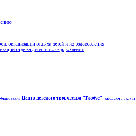
танию
сть организации отдыха детей и их оздоровления
изации отдыха детей и их оздоровления
Центр детского творчества "Глобус"
образования
городского округа