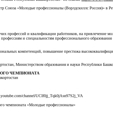
 Союза «Молодые профессионалы (Ворлдскиллс Россия)» в Респу
очих профессий и квалификации работников, на привлечение мо
 профессиям и специальностям профессионального образования
сиональных компетенций, повышение престижа высококвалифици
ртостан, Министерством образования и науки Республики Башк
НОГО ЧЕМПИОНАТА
шкортостан
youtube.com/channel/UCIf0jj_Tqk0jAsn97S2j_VA
ного чемпионата «Молодые профессионалы»