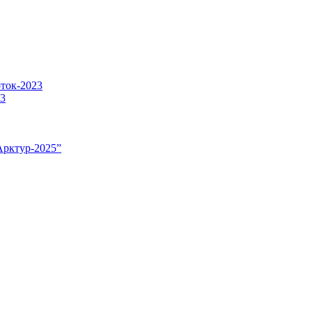
оток-2023
23
Арктур-2025”