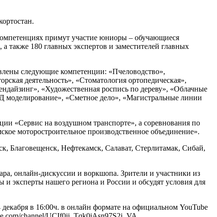
кортостан.
5 компетенциях примут участие юниоры – обучающиеся
, а также 180 главных экспертов и заместителей главных
тавлены следующие компетенции: «Пчеловодство»,
орская деятельность», «Стоматология ортопедическая»,
ндайзинг», «Художественная роспись по дереву», «Облачные
3Д моделирование», «Сметное дело», «Магистральные линии
ии «Сервис на воздушном транспорте», а соревнования по
ское моторостроительное производственное объединение».
к, Благовещенск, Нефтекамск, Салават, Стерлитамак, Сибай,
ра, онлайн-дискуссии и воркшопа. Зрители и участники из
 и эксперты нашего региона и России и обсудят условия для
 декабря в 16:00ч. в онлайн формате на официальном YouTube
be.com/channel/UCIf0jj_Tqk0jAsn97S2j_VA