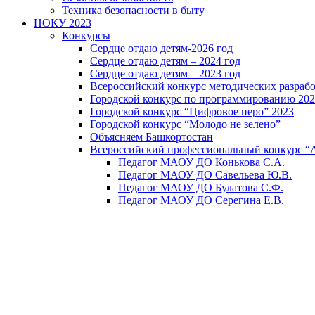
Техника безопасности в быту
НОКУ 2023
Конкурсы
Сердце отдаю детям-2026 год
Сердце отдаю детям – 2024 год
Сердце отдаю детям – 2023 год
Всероссийский конкурс методических разраб
Городской конкурс по программированию 20
Городской конкурс “Цифровое перо” 2023
Городской конкурс “Молодо не зелено”
Объясняем Башкортостан
Всероссийский профессиональный конкурс “
Педагог МАОУ ДО Конькова С.А.
Педагог МАОУ ДО Савельева Ю.В.
Педагог МАОУ ДО Булатова С.Ф.
Педагог МАОУ ДО Серегина Е.В.