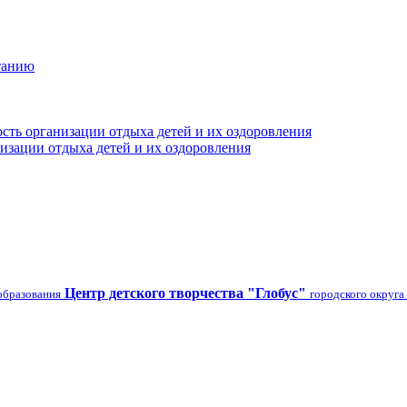
танию
сть организации отдыха детей и их оздоровления
изации отдыха детей и их оздоровления
Центр детского творчества "Глобус"
образования
городского округа