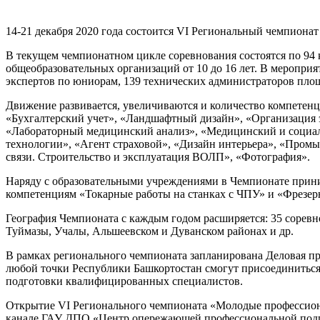
14-21 декабря 2020 года состоится VI Региональный чемпионат
В текущем чемпионатном цикле соревнования состоятся по 94 к
общеобразовательных организаций от 10 до 16 лет. В мероприя
экспертов по юниорам, 139 технических администраторов пло
Движение развивается, увеличиваются и количество компетенц
«Бухгалтерский учет», «Ландшафтный дизайн», «Организация э
«Лабораторный медицинский анализ», «Медицинский и социаль
технологии», «Агент страховой», «Дизайн интерьера», «Про
связи. Строительство и эксплуатация ВОЛП», «Фотография».
Наряду с образовательными учреждениями в Чемпионате прин
компетенциям «Токарные работы на станках с ЧПУ» и «Фрезер
География Чемпионата с каждым годом расширяется: 35 соревн
Туймазы, Учалы, Альшеевском и Дуванском районах и др.
В рамках регионального чемпионата запланирована Деловая пр
любой точки Республики Башкортостан смогут присоединиться 
подготовки квалифицированных специалистов.
Открытие VI Регионального чемпионата «Молодые профессионал
канале ГАУ ДПО «Центр опережающей профессиональной подг