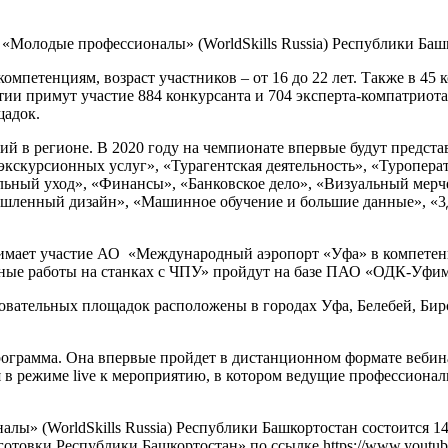
 «Молодые профессионалы» (WorldSkills Russia) Республики Баш
омпетенциям, возраст участников – от 16 до 22 лет. Также в 4
тии примут участие 884 конкурсанта и 704 эксперта-компатриота
щадок.
ий в регионе. В 2020 году на чемпионате впервые будут предс
кскурсионных услуг», «Турагентская деятельность», «Туроперат
ный уход», «Финансы», «Банковское дело», «Визуальный мерче
мышленный дизайн», «Машинное обучение и большие данные», «
имает участие АО «Международный аэропорт «Уфа» в компетенц
ные работы на станках с ЧПУ» пройдут на базе ПАО «ОДК-Уфим
овательных площадок расположены в городах Уфа, Белебей, Бирс
ограмма. Она впервые пройдет в дистанционном формате вебина
в режиме live к мероприятию, в котором ведущие профессионалы
ы» (WorldSkills Russia) Республики Башкортостан состоится 14
отовки Республики Башкортостан» по ссылке
https://www.youtu