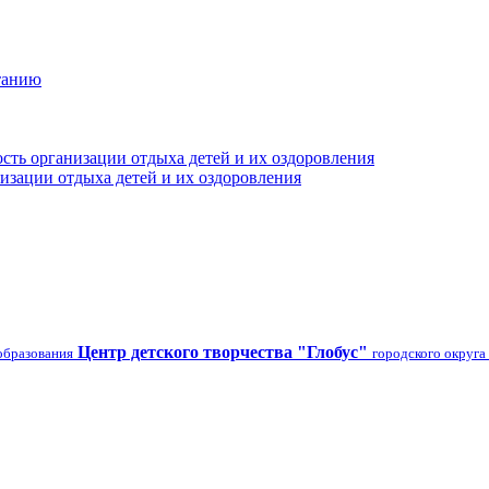
танию
сть организации отдыха детей и их оздоровления
изации отдыха детей и их оздоровления
Центр детского творчества "Глобус"
образования
городского округа