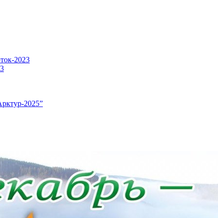
оток-2023
23
Арктур-2025”