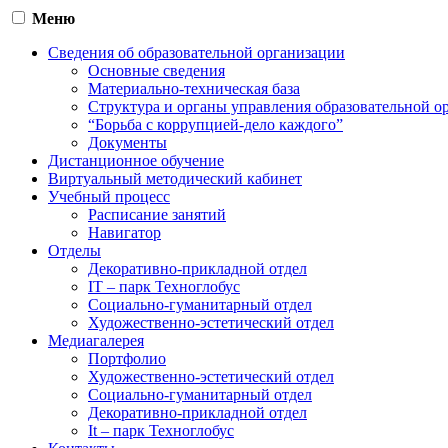
Меню
Сведения об образовательной организации
Основные сведения
Материально-техническая база
Структура и органы управления образовательной о
“Борьба с коррупцией-дело каждого”
Документы
Дистанционное обучение
Виртуальный методический кабинет
Учебный процесс
Расписание занятий
Навигатор
Отделы
Декоративно-прикладной отдел
IT – парк Техноглобус
Социально-гуманитарный отдел
Художественно-эстетический отдел
Медиагалерея
Портфолио
Художественно-эстетический отдел
Социально-гуманитарный отдел
Декоративно-прикладной отдел
It – парк Техноглобус