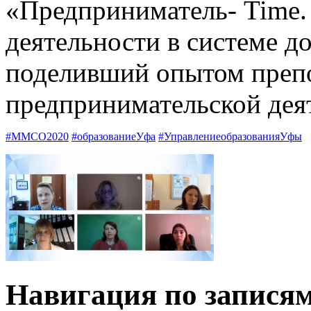
«Предприниматель- Time.
деятельности в системе д
поделивший опытом препо
предпринимательской дея
#ММСО2020
#образованиеУфа
#УправлениеобразованияУфы
Навигация по запися