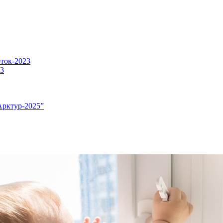
оток-2023
23
Арктур-2025”