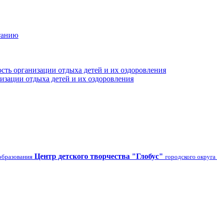
танию
сть организации отдыха детей и их оздоровления
изации отдыха детей и их оздоровления
Центр детского творчества "Глобус"
образования
городского округа