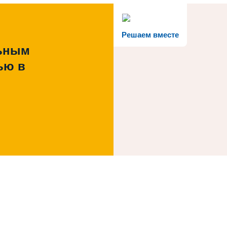
Решаем вместе
льным
ью в