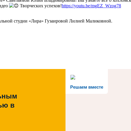
ие» Савельевой Юлии Владимировны! Вы узнаете все о хохломско
видео
Творческих успехов!
https://youtu.be/mgEZ_Wzog78
кальной студии «Лира» Гузаировой Лилией Маликовной.
Решаем вместе
льным
ью в