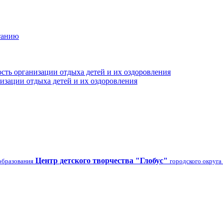
танию
сть организации отдыха детей и их оздоровления
изации отдыха детей и их оздоровления
Центр детского творчества "Глобус"
образования
городского округа