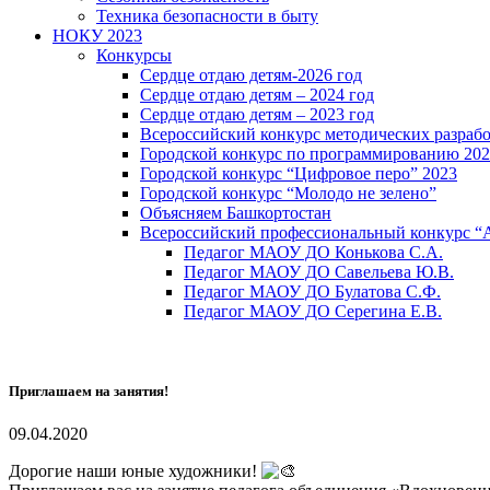
Техника безопасности в быту
НОКУ 2023
Конкурсы
Сердце отдаю детям-2026 год
Сердце отдаю детям – 2024 год
Сердце отдаю детям – 2023 год
Всероссийский конкурс методических разраб
Городской конкурс по программированию 20
Городской конкурс “Цифровое перо” 2023
Городской конкурс “Молодо не зелено”
Объясняем Башкортостан
Всероссийский профессиональный конкурс “
Педагог МАОУ ДО Конькова С.А.
Педагог МАОУ ДО Савельева Ю.В.
Педагог МАОУ ДО Булатова С.Ф.
Педагог МАОУ ДО Серегина Е.В.
Приглашаем на занятия!
09.04.2020
Дорогие наши юные художники!