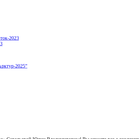
оток-2023
23
Арктур-2025”