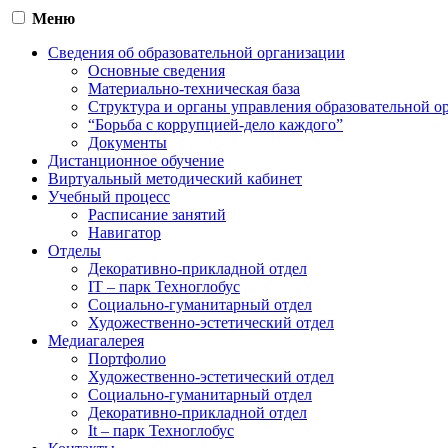
Меню
Сведения об образовательной организации
Основные сведения
Материально-техническая база
Структура и органы управления образовательной о
“Борьба с коррупцией-дело каждого”
Документы
Дистанционное обучение
Виртуальный методический кабинет
Учебный процесс
Расписание занятий
Навигатор
Отделы
Декоративно-прикладной отдел
IT – парк Техноглобус
Социально-гуманитарный отдел
Художественно-эстетический отдел
Медиагалерея
Портфолио
Художественно-эстетический отдел
Социально-гуманитарный отдел
Декоративно-прикладной отдел
It – парк Техноглобус