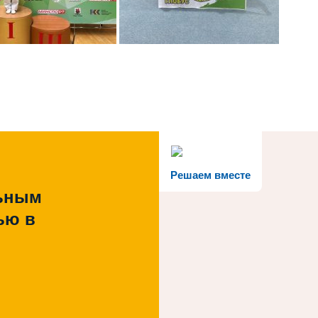
Решаем вместе
льным
ью в