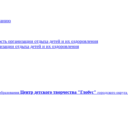
танию
сть организации отдыха детей и их оздоровления
изации отдыха детей и их оздоровления
Центр детского творчества "Глобус"
образования
городского округа