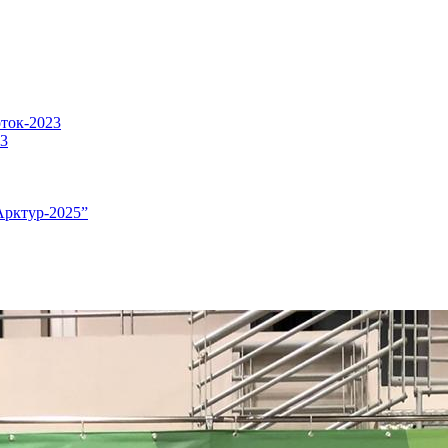
оток-2023
23
Арктур-2025”