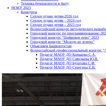
Техника безопасности в быту
НОКУ 2023
Конкурсы
Сердце отдаю детям-2026 год
Сердце отдаю детям – 2024 год
Сердце отдаю детям – 2023 год
Всероссийский конкурс методических разраб
Городской конкурс по программированию 20
Городской конкурс “Цифровое перо” 2023
Городской конкурс “Молодо не зелено”
Объясняем Башкортостан
Всероссийский профессиональный конкурс “
Педагог МАОУ ДО Конькова С.А.
Педагог МАОУ ДО Савельева Ю.В.
Педагог МАОУ ДО Булатова С.Ф.
Педагог МАОУ ДО Серегина Е.В.