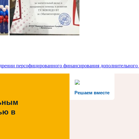
едрении персофицированного финансирования дополнительного 
Решаем вместе
льным
ью в