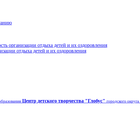
танию
сть организации отдыха детей и их оздоровления
изации отдыха детей и их оздоровления
Центр детского творчества "Глобус"
образования
городского округа