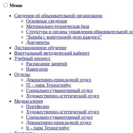
Меню
Сведения об образовательной организации
Основные сведения
Материально-техническая база
Структура и органы управления образовательной о
“Борьба с коррупцией-дело каждого”
Документы
Дистанционное обучение
Виртуальный методический кабинет
Учебный процесс
Расписание занятий
Навигатор
Отделы
Декоративно-прикладной отдел
IT – парк Техноглобус
Социально-гуманитарный отдел
Художественно-эстетический отдел
Медиагалерея
Портфолио
Художественно-эстетический отдел
Социально-гуманитарный отдел
Декоративно-прикладной отдел
It – парк Техноглобус