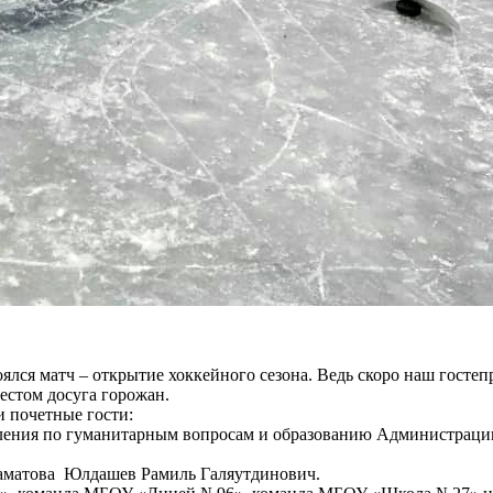
стоялся матч – открытие хоккейного сезона. Ведь скоро наш гос
стом досуга горожан.
 почетные гости:
вления по гуманитарным вопросам и образованию Администрации
заматова Юлдашев Рамиль Галяутдинович.