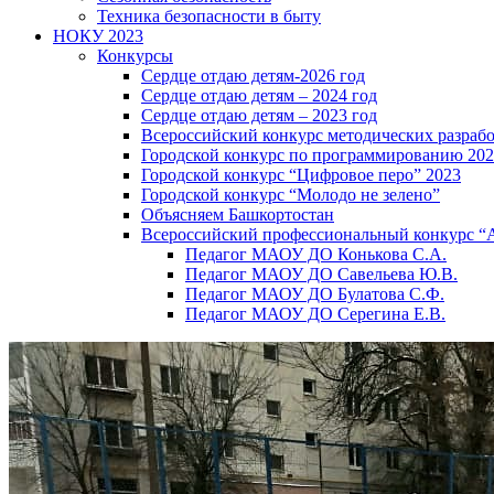
Техника безопасности в быту
НОКУ 2023
Конкурсы
Сердце отдаю детям-2026 год
Сердце отдаю детям – 2024 год
Сердце отдаю детям – 2023 год
Всероссийский конкурс методических разраб
Городской конкурс по программированию 20
Городской конкурс “Цифровое перо” 2023
Городской конкурс “Молодо не зелено”
Объясняем Башкортостан
Всероссийский профессиональный конкурс “
Педагог МАОУ ДО Конькова С.А.
Педагог МАОУ ДО Савельева Ю.В.
Педагог МАОУ ДО Булатова С.Ф.
Педагог МАОУ ДО Серегина Е.В.