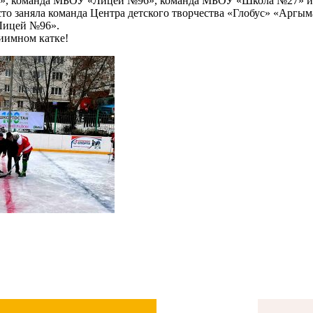
», команда МБОУ «Лицей №96», команда МБОУ «Школа №27» и к
сто заняла команда Центра детского творчества «Глобус» «Аргым
«Лицей №96».
иимном катке!