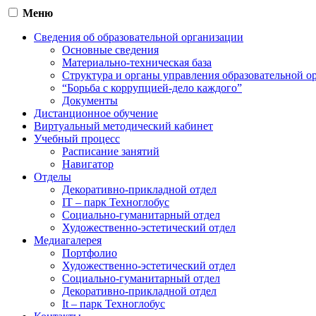
Меню
Сведения об образовательной организации
Основные сведения
Материально-техническая база
Структура и органы управления образовательной о
“Борьба с коррупцией-дело каждого”
Документы
Дистанционное обучение
Виртуальный методический кабинет
Учебный процесс
Расписание занятий
Навигатор
Отделы
Декоративно-прикладной отдел
IT – парк Техноглобус
Социально-гуманитарный отдел
Художественно-эстетический отдел
Медиагалерея
Портфолио
Художественно-эстетический отдел
Социально-гуманитарный отдел
Декоративно-прикладной отдел
It – парк Техноглобус