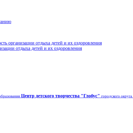
танию
сть организации отдыха детей и их оздоровления
изации отдыха детей и их оздоровления
Центр детского творчества "Глобус"
образования
городского округа