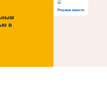
Решаем вместе
льным
ью в