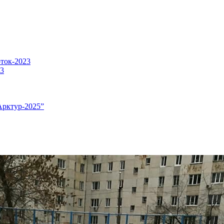
оток-2023
23
Арктур-2025”