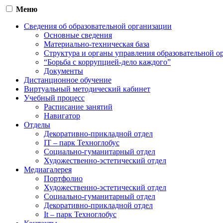
Меню
Сведения об образовательной организации
Основные сведения
Материально-техническая база
Структура и органы управления образовательной о
“Борьба с коррупцией-дело каждого”
Документы
Дистанционное обучение
Виртуальный методический кабинет
Учебный процесс
Расписание занятий
Навигатор
Отделы
Декоративно-прикладной отдел
IT – парк Техноглобус
Социально-гуманитарный отдел
Художественно-эстетический отдел
Медиагалерея
Портфолио
Художественно-эстетический отдел
Социально-гуманитарный отдел
Декоративно-прикладной отдел
It – парк Техноглобус