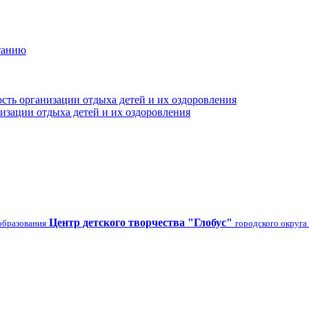
танию
сть организации отдыха детей и их оздоровления
изации отдыха детей и их оздоровления
Центр детского творчества "Глобус"
образования
городского округа