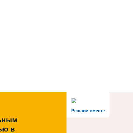
Решаем вместе
льным
ью в