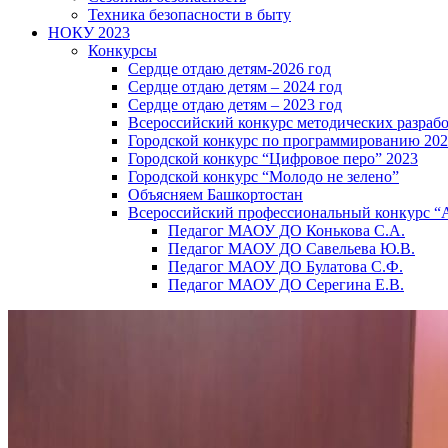
Техника безопасности в быту
НОКУ 2023
Конкурсы
Сердце отдаю детям-2026 год
Сердце отдаю детям – 2024 год
Сердце отдаю детям – 2023 год
Всероссийский конкурс методических разраб
Городской конкурс по программированию 20
Городской конкурс “Цифровое перо” 2023
Городской конкурс “Молодо не зелено”
Объясняем Башкортостан
Всероссийский профессиональный конкурс “
Педагог МАОУ ДО Конькова С.А.
Педагог МАОУ ДО Савельева Ю.В.
Педагог МАОУ ДО Булатова С.Ф.
Педагог МАОУ ДО Серегина Е.В.