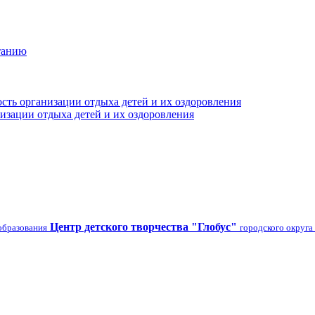
танию
сть организации отдыха детей и их оздоровления
изации отдыха детей и их оздоровления
Центр детского творчества "Глобус"
образования
городского округа