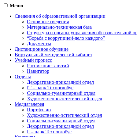
Меню
Сведения об образовательной организации
Основные сведения
Материально-техническая база
Структура и органы управления образовательной о
“Борьба с коррупцией-дело каждого”
Документы
Дистанционное обучение
Виртуальный методический кабинет
Учебный процесс
Расписание занятий
Навигатор
Отделы
Декоративно-прикладной отдел
IT – парк Техноглобус
Социально-гуманитарный отдел
Художественно-эстетический отдел
Медиагалерея
Портфолио
Художественно-эстетический отдел
Социально-гуманитарный отдел
Декоративно-прикладной отдел
It – парк Техноглобус