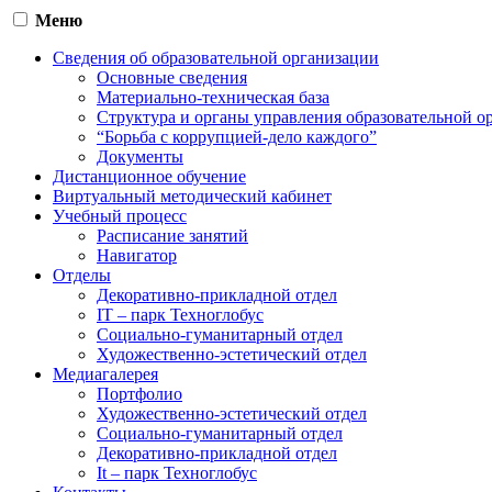
Меню
Сведения об образовательной организации
Основные сведения
Материально-техническая база
Структура и органы управления образовательной о
“Борьба с коррупцией-дело каждого”
Документы
Дистанционное обучение
Виртуальный методический кабинет
Учебный процесс
Расписание занятий
Навигатор
Отделы
Декоративно-прикладной отдел
IT – парк Техноглобус
Социально-гуманитарный отдел
Художественно-эстетический отдел
Медиагалерея
Портфолио
Художественно-эстетический отдел
Социально-гуманитарный отдел
Декоративно-прикладной отдел
It – парк Техноглобус