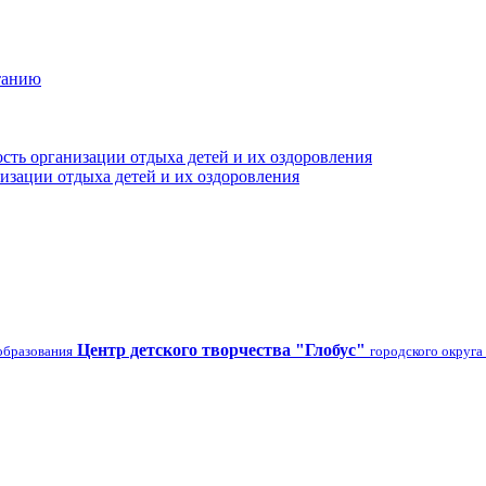
танию
сть организации отдыха детей и их оздоровления
изации отдыха детей и их оздоровления
Центр детского творчества "Глобус"
образования
городского округа