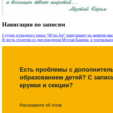
Навигация по записям
Студия эстрадного танца “M’on-Art” приглашает на занятия шко
В честь столетия со дня рождения Мустая Карима, в театральн
Есть проблемы с дополните
образованием детей? С запис
кружки и секции?
Расскажите об этом