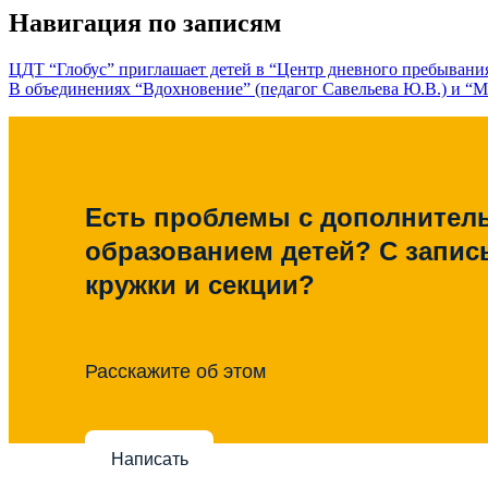
Навигация по записям
ЦДТ “Глобус” приглашает детей в “Центр дневного пребывани
В объединениях “Вдохновение” (педагог Савельева Ю.В.) и “М
Есть проблемы с дополните
образованием детей? С запис
кружки и секции?
Расскажите об этом
Написать