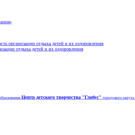
танию
сть организации отдыха детей и их оздоровления
изации отдыха детей и их оздоровления
Центр детского творчества "Глобус"
образования
городского округа