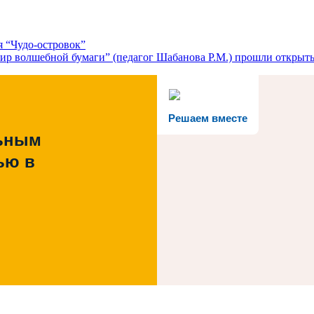
я “Чудо-островок”
ир волшебной бумаги” (педагог Шабанова Р.М.) прошли открыты
Решаем вместе
льным
ью в