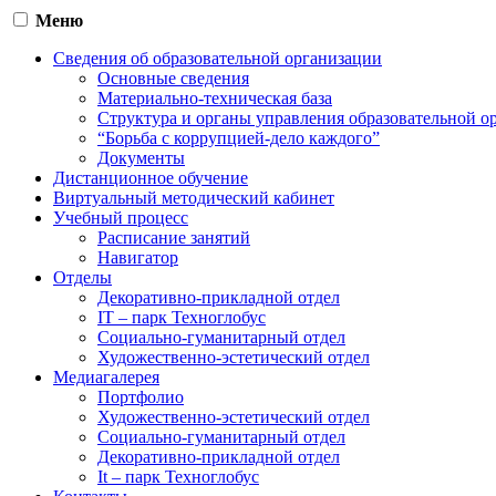
Меню
Сведения об образовательной организации
Основные сведения
Материально-техническая база
Структура и органы управления образовательной о
“Борьба с коррупцией-дело каждого”
Документы
Дистанционное обучение
Виртуальный методический кабинет
Учебный процесс
Расписание занятий
Навигатор
Отделы
Декоративно-прикладной отдел
IT – парк Техноглобус
Социально-гуманитарный отдел
Художественно-эстетический отдел
Медиагалерея
Портфолио
Художественно-эстетический отдел
Социально-гуманитарный отдел
Декоративно-прикладной отдел
It – парк Техноглобус