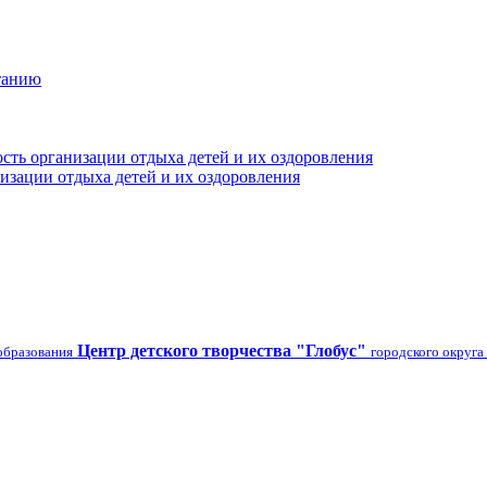
танию
сть организации отдыха детей и их оздоровления
изации отдыха детей и их оздоровления
Центр детского творчества "Глобус"
образования
городского округа