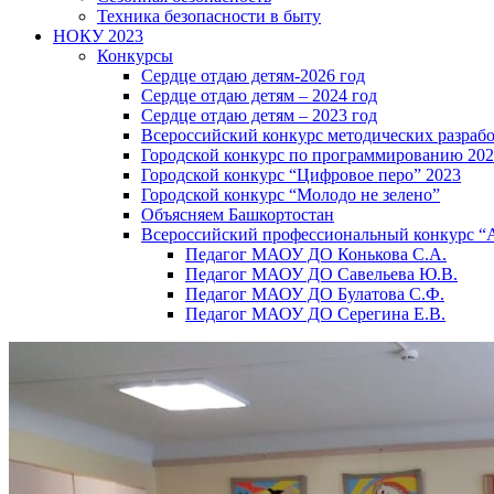
Техника безопасности в быту
НОКУ 2023
Конкурсы
Сердце отдаю детям-2026 год
Сердце отдаю детям – 2024 год
Сердце отдаю детям – 2023 год
Всероссийский конкурс методических разраб
Городской конкурс по программированию 20
Городской конкурс “Цифровое перо” 2023
Городской конкурс “Молодо не зелено”
Объясняем Башкортостан
Всероссийский профессиональный конкурс “
Педагог МАОУ ДО Конькова С.А.
Педагог МАОУ ДО Савельева Ю.В.
Педагог МАОУ ДО Булатова С.Ф.
Педагог МАОУ ДО Серегина Е.В.