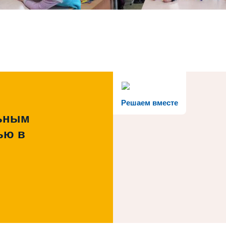
Решаем вместе
льным
ью в