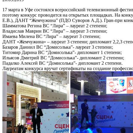
17 марта в Уфе состоялся всероссийский телевизионный фестив
поэтому конкурс проводится на открытых площадках. На конк
Е.В.), ДАНТ “Жемчужина” (ПДО Суворов А.Д.). Гран-при конку
Шамматова Регина ВС “Лира” – лауреат 2 степени;
Владислав Маврин ВС “Лира” – лауреат 3 степени;
Имаева Милена ВС “Лира” – лауреат 3 степени;
ДАНТ «Жемчужина» – лауреат 3 степени; дипломант 2,2,3 степ
Базаров Даниил ВС “Домисолька”- лауреат 3 степени;
Титомир Дарина ВС “Домисолька”- дипломант 1 степени;
Ильясов Дмитрий ВС “Домисолька”- дипломант 2 степени;
Падалко Алексей ВС “Домисолька”- дипломант 2 степени.
Лауреатам конкурса вручат сертификаты на создание професси