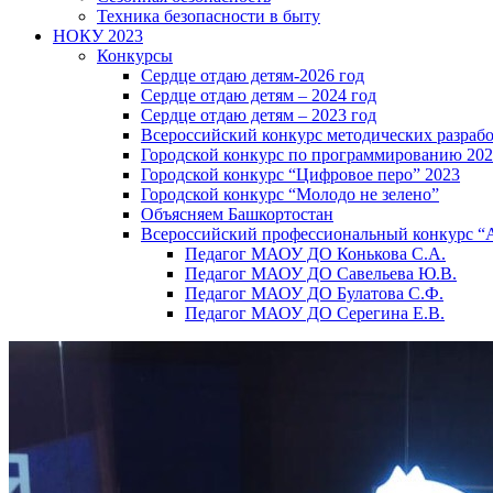
Техника безопасности в быту
НОКУ 2023
Конкурсы
Сердце отдаю детям-2026 год
Сердце отдаю детям – 2024 год
Сердце отдаю детям – 2023 год
Всероссийский конкурс методических разраб
Городской конкурс по программированию 20
Городской конкурс “Цифровое перо” 2023
Городской конкурс “Молодо не зелено”
Объясняем Башкортостан
Всероссийский профессиональный конкурс “
Педагог МАОУ ДО Конькова С.А.
Педагог МАОУ ДО Савельева Ю.В.
Педагог МАОУ ДО Булатова С.Ф.
Педагог МАОУ ДО Серегина Е.В.