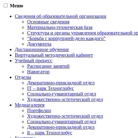
Меню
Сведения об образовательной организации
Основные сведения
Материально-техническая база
Структура и органы управления образовательной о
“Борьба с коррупцией-дело каждого”
Документы
Дистанционное обучение
Виртуальный методический кабинет
Учебный процесс
Расписание занятий
Навигатор
Отделы
Декоративно-прикладной отдел
IT – парк Техноглобус
Социально-гуманитарный отдел
Художественно-эстетический отдел
Медиагалерея
Портфолио
Художественно-эстетический отдел
Социально-гуманитарный отдел
Декоративно-прикладной отдел
It – парк Техноглобус