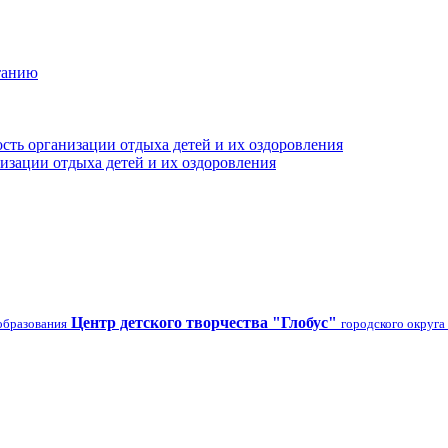
танию
сть организации отдыха детей и их оздоровления
изации отдыха детей и их оздоровления
Центр детского творчества "Глобус"
образования
городского округа