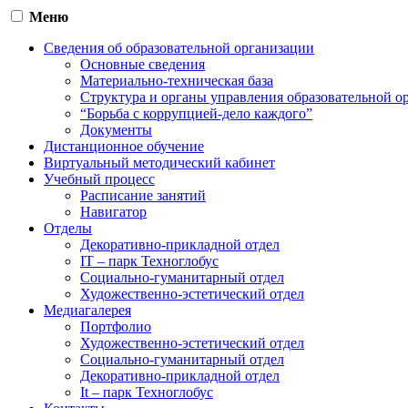
Меню
Сведения об образовательной организации
Основные сведения
Материально-техническая база
Структура и органы управления образовательной о
“Борьба с коррупцией-дело каждого”
Документы
Дистанционное обучение
Виртуальный методический кабинет
Учебный процесс
Расписание занятий
Навигатор
Отделы
Декоративно-прикладной отдел
IT – парк Техноглобус
Социально-гуманитарный отдел
Художественно-эстетический отдел
Медиагалерея
Портфолио
Художественно-эстетический отдел
Социально-гуманитарный отдел
Декоративно-прикладной отдел
It – парк Техноглобус