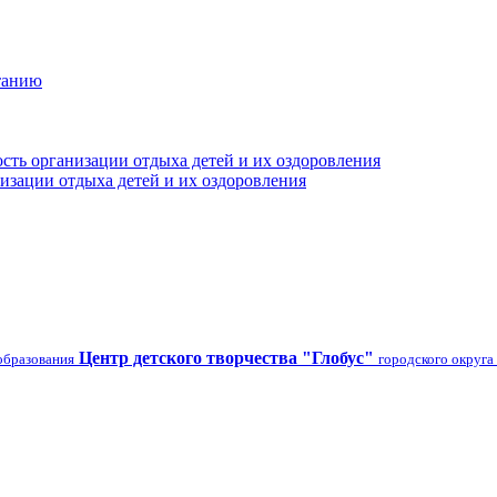
танию
сть организации отдыха детей и их оздоровления
изации отдыха детей и их оздоровления
Центр детского творчества "Глобус"
образования
городского округа