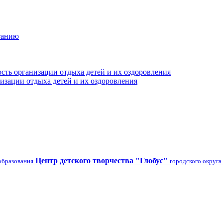
танию
сть организации отдыха детей и их оздоровления
изации отдыха детей и их оздоровления
Центр детского творчества "Глобус"
образования
городского округа