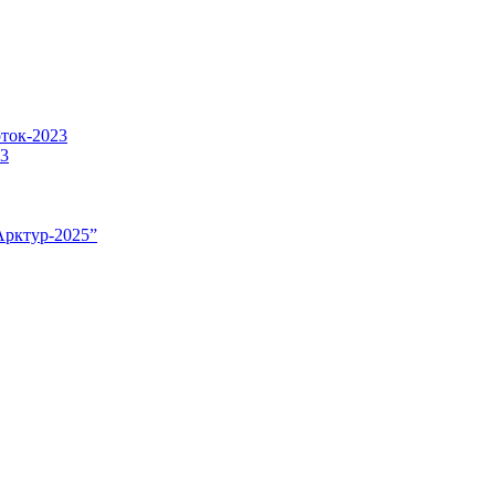
оток-2023
23
Арктур-2025”