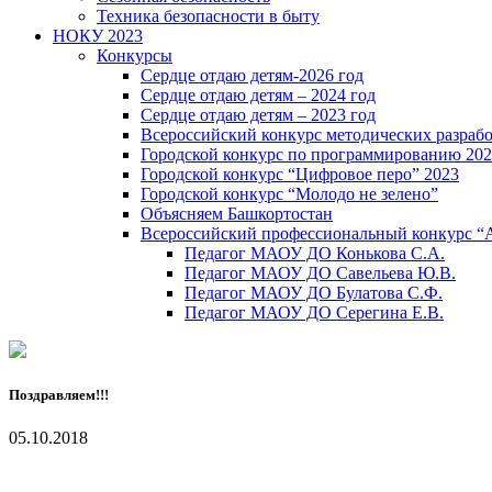
Техника безопасности в быту
НОКУ 2023
Конкурсы
Сердце отдаю детям-2026 год
Сердце отдаю детям – 2024 год
Сердце отдаю детям – 2023 год
Всероссийский конкурс методических разраб
Городской конкурс по программированию 20
Городской конкурс “Цифровое перо” 2023
Городской конкурс “Молодо не зелено”
Объясняем Башкортостан
Всероссийский профессиональный конкурс “
Педагог МАОУ ДО Конькова С.А.
Педагог МАОУ ДО Савельева Ю.В.
Педагог МАОУ ДО Булатова С.Ф.
Педагог МАОУ ДО Серегина Е.В.
Поздравляем!!!
05.10.2018