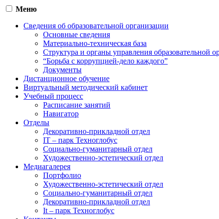
Меню
Сведения об образовательной организации
Основные сведения
Материально-техническая база
Структура и органы управления образовательной о
“Борьба с коррупцией-дело каждого”
Документы
Дистанционное обучение
Виртуальный методический кабинет
Учебный процесс
Расписание занятий
Навигатор
Отделы
Декоративно-прикладной отдел
IT – парк Техноглобус
Социально-гуманитарный отдел
Художественно-эстетический отдел
Медиагалерея
Портфолио
Художественно-эстетический отдел
Социально-гуманитарный отдел
Декоративно-прикладной отдел
It – парк Техноглобус