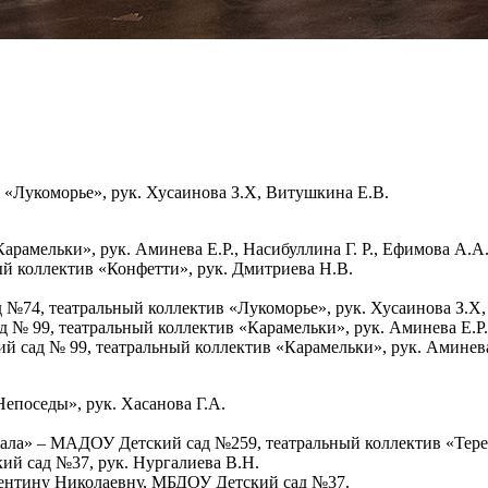
«Лукоморье», рук. Хусаинова З.Х, Витушкина Е.В.
рамельки», рук. Аминева Е.Р., Насибуллина Г. Р., Ефимова А.А
ый коллектив «Конфетти», рук. Дмитриева Н.В.
№74, театральный коллектив «Лукоморье», рук. Хусаинова З.Х
 99, театральный коллектив «Карамельки», рук. Аминева Е.Р.,
сад № 99, театральный коллектив «Карамельки», рук. Аминева Е
епоседы», рук. Хасанова Г.А.
иала» – МАДОУ Детский сад №259, театральный коллектив «Терем
й сад №37, рук. Нургалиева В.Н.
алентину Николаевну, МБДОУ Детский сад №37.