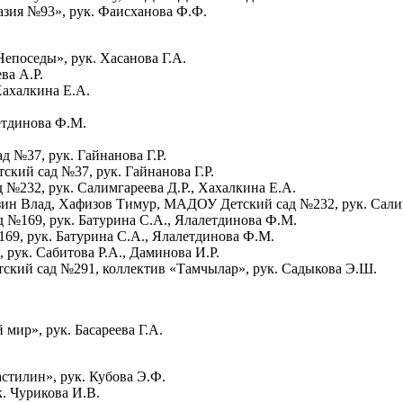
зия №93», рук. Фаисханова Ф.Ф.
епоседы», рук. Хасанова Г.А.
ва А.Р.
Хахалкина Е.А.
етдинова Ф.М.
 №37, рук. Гайнанова Г.Р.
кий сад №37, рук. Гайнанова Г.Р.
№232, рук. Салимгареева Д.Р., Хахалкина Е.А.
ин Влад, Хафизов Тимур, МАДОУ Детский сад №232, рук. Салим
 №169, рук. Батурина С.А., Ялалетдинова Ф.М.
9, рук. Батурина С.А., Ялалетдинова Ф.М.
рук. Сабитова Р.А., Даминова И.Р.
тский сад №291, коллектив «Тамчылар», рук. Садыкова Э.Ш.
ир», рук. Басареева Г.А.
астилин», рук. Кубова Э.Ф.
. Чурикова И.В.