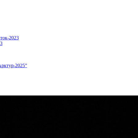
оток-2023
23
Арктур-2025”