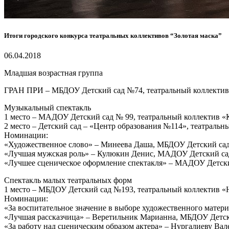
Итоги городского конкурса театральных коллективов “Золотая маска”
06.04.2018
Младшая возрастная группа
ГРАН ПРИ – МБДОУ Детский сад №74, театральный коллектив 
Музыкальный спектакль
1 место – МАДОУ Детский сад № 99, театральный коллектив «Ка
2 место – Детский сад – «Центр образования №114», театральн
Номинации:
«Художественное слово» – Минеева Даша, МБДОУ Детский сад 
«Лучшая мужская роль» – Кулюкин Денис, МАДОУ Детский сад №
«Лучшее сценическое оформление спектакля» – МАДОУ Детский 
Спектакль малых театральных форм
1 место – МБДОУ Детский сад №193, театральный коллектив «Н
Номинации:
«За воспитательное значение в выборе художественного матер
«Лучшая рассказчица» – Веретильник Марианна, МБДОУ Детски
«За работу над сценическим образом актера» – Нургалиеву В