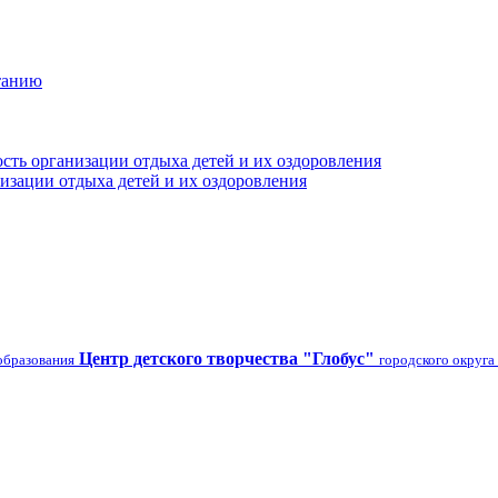
танию
сть организации отдыха детей и их оздоровления
изации отдыха детей и их оздоровления
Центр детского творчества "Глобус"
образования
городского округа