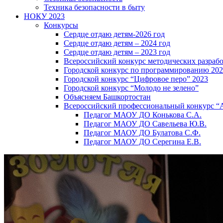
Техника безопасности в быту
НОКУ 2023
Конкурсы
Сердце отдаю детям-2026 год
Сердце отдаю детям – 2024 год
Сердце отдаю детям – 2023 год
Всероссийский конкурс методических разраб
Городской конкурс по программированию 20
Городской конкурс “Цифровое перо” 2023
Городской конкурс “Молодо не зелено”
Объясняем Башкортостан
Всероссийский профессиональный конкурс “
Педагог МАОУ ДО Конькова С.А.
Педагог МАОУ ДО Савельева Ю.В.
Педагог МАОУ ДО Булатова С.Ф.
Педагог МАОУ ДО Серегина Е.В.