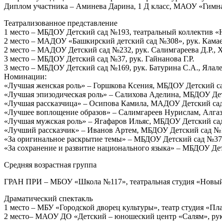
Диплом участника – Аминева Дарина, 1 Д класс, МАОУ «Гимна
Театрализованное представление
1 место – МБДОУ Детский сад №193, театральный коллектив «Н
2 место – МАДОУ «Башкирский детский сад №308», рук. Камае
2 место – МАДОУ Детский сад №232, рук. Салимгареева Д.Р., 
3 место – МБДОУ Детский сад №37, рук. Гайнанова Г.Р.
3 место – МБДОУ Детский сад №169, рук. Батурина С.А., Ялал
Номинации:
«Лучшая женская роль» – Горшкова Ксения, МБДОУ Детский сад
«Лучшая эпизодическая роль» – Салихова Аделина, МБДОУ Детс
«Лучшая рассказчица» – Осипова Камила, МАДОУ Детский сад 
«Лучшее воплощение образов» – Салимгареев Нурислам, Алгаз
«Лучшая мужская роль» – Ягафаров Ильяс, МБДОУ Детский сад
«Лучший рассказчик» – Иванов Артем, МБДОУ Детский сад №16
«За оригинальное раскрытие темы» – МБДОУ Детский сад №37, 
«За сохранение и развитие национального языка» – МБДОУ Де
Средняя возрастная группа
ГРАН ПРИ – МБОУ «Школа №117», театральная студия «Новый м
Драматический спектакль
1 место – МБУ «Городской дворец культуры», театр студия «Пл
2 место– МАОУ ДО «Детский – юношеский центр «Салям», рук