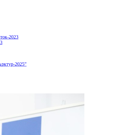
оток-2023
23
Арктур-2025”