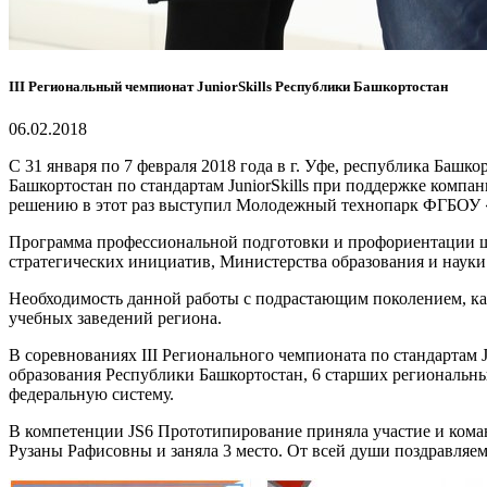
III Региональный чемпионат JuniorSkills Республики Башкортостан
06.02.2018
С 31 января по 7 февраля 2018 года в г. Уфe, республика Башк
Башкортостан по стандартам JuniorSkills при поддержке к
решению в этот раз выступил Молодежный технопарк ФГБОУ
Программа профессиональной подготовки и профориентации шк
стратегических инициатив, Министерства образования и наук
Необходимость данной работы с подрастающим поколением, ка
учебных заведений региона.
В соревнованиях III Регионального чемпионата по стандартам 
образования Республики Башкортостан, 6 старших региональны
федеральную систему.
В компетенции JS6 Прототипирование приняла участие и кома
Рузаны Рафисовны и заняла 3 место. От всей души поздравляем