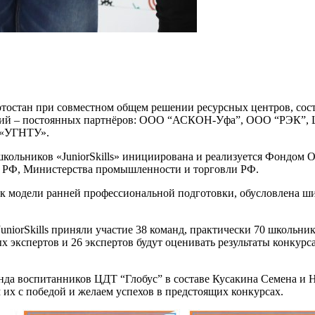
ортостан при совместном общем решении ресурсных центров, сост
омпаний – постоянных партнёров: ООО “АСКОН-Уфа”, ООО “РЭ
 «УГНТУ».
ольников «JuniorSkills» инициирована и реализуется Фондом 
и РФ, Министерства промышленности и торговли РФ.
к модели ранней профессиональной подготовки, обусловлена ши
JuniorSkills приняли участие 38 команд, практически 70 школьн
х экспертов и 26 экспертов будут оценивать результаты конкур
нда воспитанников ЦДТ “Глобус” в составе Кусакина Семена и 
 их с победой и желаем успехов в предстоящих конкурсах.