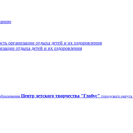
танию
сть организации отдыха детей и их оздоровления
изации отдыха детей и их оздоровления
Центр детского творчества "Глобус"
образования
городского округа