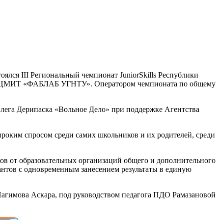
оялся III Региональный чемпионат JuniorSkills Республики
К”, ЦМИТ «ФАБЛАБ УГНТУ». Оператором чемпионата по общему
Олега Дерипаска «Вольное Дело» при поддержке Агентства
роким спросом среди самих школьников и их родителей, среди
иков от образовательных организаций общего и дополнительного
сантов с одновременным занесением результаты в единую
Нагимова Аскара, под руководством педагога ПДО Рамазановой