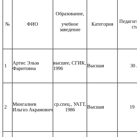
Образование,
Педагог
№
ФИО
учебное
Категория
ст
заведение
Артис Эльза
высшее, СГИК,
1
Высшая
30 
Фаритовна
1996
Мингалиев
ср.спец., УАТТ,
2
Высшая
19 
Ильгиз Акрамович
1986