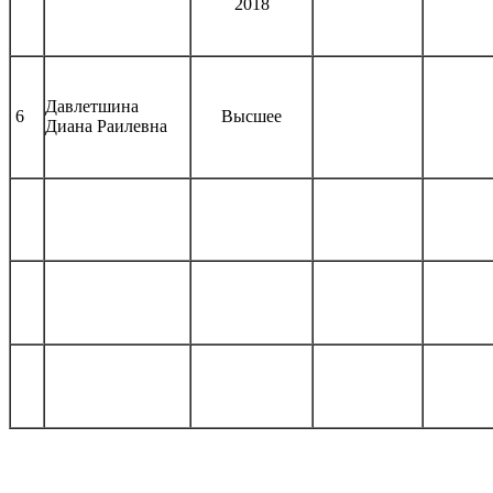
2018
Давлетшина
6
Высшее
Диана Раилевна