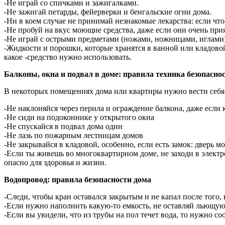
-Не играй со спичками и зажигалками.
-Не зажигай петарды, фейерверки и бенгальские огни дома.
-Ни в коем случае не принимай незнакомые лекарства: если что
-Не пробуй на вкус моющие средства, даже если они очень при
-Не играй с острыми предметами (ножами, ножницами, иглами)
-Жидкости и порошки, которые хранятся в ванной или кладовой
какое -средство нужно использовать.
Балконы, окна и подвал в доме: правила техника безопасно
В некоторых помещениях дома или квартиры нужно вести себя
-Не наклоняйся через перила и ограждение балкона, даже если 
-Не сиди на подоконнике у открытого окна
-Не спускайся в подвал дома один
-Не лазь по пожарным лестницам домов
-Не закрывайся в кладовой, особенно, если есть замок: дверь м
-Если ты живешь во многоквартирном доме, не заходи в элект
опасно для здоровья и жизни.
Водопровод: правила безопасности дома
-Следи, чтобы кран оставался закрытым и не капал после того, 
-Если нужно наполнить какую-то емкость, не оставляй льющую
-Если вы увидели, что из трубы на пол течет вода, то нужно с