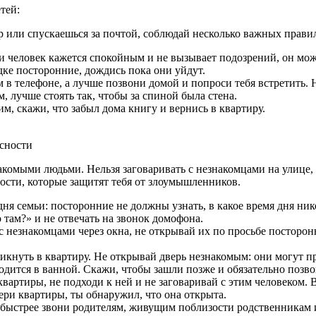
тей:
 или спускаешься за почтой, соблюдай несколько важных правил
ли человек кажется спокойным и не вызывает подозрений, он мо
дке посторонние, дождись пока они уйдут.
 в телефоне, а лучше позвони домой и попроси тебя встретить. 
, лучше стоять так, чтобы за спиной была стена.
им, скажи, что забыл дома книгу и вернись в квартиру.
.
сности
комыми людьми. Нельзя заговаривать с незнакомцами на улице, с
ности, которые защитят тебя от злоумышленников.
дня семьи: посторонние не должны узнать, в какое время дня ник
 там?» и не отвечать на звонок домофона.
с незнакомцами через окна, не открывай их по просьбе посторонн
кнуть в квартиру. Не открывай дверь незнакомым: они могут пр
аходится в ванной. Скажи, чтобы зашли позже и обязательно поз
вартиры, не подходи к ней и не заговаривай с этим человеком. 
вери квартиры, ты обнаружил, что она открыта.
к, быстрее звони родителям, живущим поблизости родственникам и