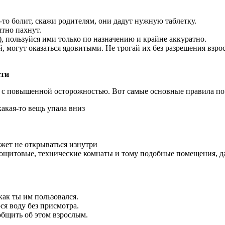
-то болит, скажи родителям, они дадут нужную таблетку.
ятно пахнут.
, пользуйся ими только по назначению и крайне аккуратно.
, могут оказаться ядовитыми. Не трогай их без разрешения взро
сти
 с повышенной осторожностью. Вот самые основные правила по 
какая-то вещь упала вниз
ожет не открываться изнутри
рощитовые, технические комнаты и тому подобные помещения, да
как ты им пользовался.
ся воду без присмотра.
ообщить об этом взрослым.