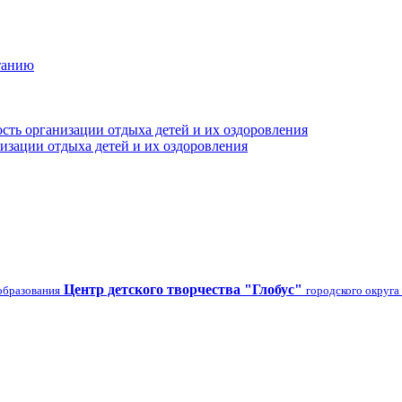
танию
сть организации отдыха детей и их оздоровления
изации отдыха детей и их оздоровления
Центр детского творчества "Глобус"
образования
городского округа