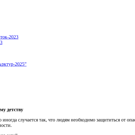
оток-2023
23
Арктур-2025”
му детству
о иногда случается так, что людям необходимо защититься от опа
ности.