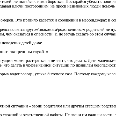
телей, не пытайся с ними бороться. Постарайся убежать: зови н
 отдавай ключи посторонним, не проси незнакомых людей помочь 
омеров. Это правило касается и сообщений в мессенджерах и со
представляется другом\знакомым\родственником родителей не нуж
, чем оказаться в опасности. И не забудь сказать об этом случа
 поведения детей дома:
вонить экстренным службам
ации может растеряться и не знать, что делать. Дети маленькие
ть, что делать в чрезвычайной ситуации по правилам безопасност
орыв водопровода, утечка бытового газа. Поэтому каждому чело
нятной ситуации – звони родителям или другим старшим родстве
сложной и ответственной работы. Не звони им ради шалости: 