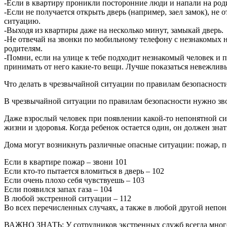
-Если в квартиру проникли посторонние люди и напали на роди
-Если не получается открыть дверь (например, заел замок), не
ситуацию.
-Выходя из квартиры даже на несколько минут, замыкай дверь.
-Не отвечай на звонки по мобильному телефону с незнакомых н
родителям.
-Помни, если на улице к тебе подходит незнакомый человек и 
принимать от него какие-то вещи. Лучше показаться невежливым
Что делать в чрезвычайной ситуации по правилам безопасности
В чрезвычайной ситуации по правилам безопасности нужно з
Даже взрослый человек при появлении какой-то непонятной ситу
жизни и здоровья. Когда ребенок остается один, он должен зна
Дома могут возникнуть различные опасные ситуации: пожар, п
Если в квартире пожар – звони 101
Если кто-то пытается вломиться в дверь – 102
Если очень плохо себя чувствуешь – 103
Если появился запах газа – 104
В любой экстренной ситуации – 112
Во всех перечисленных случаях, а также в любой другой непо
ВАЖНО ЗНАТЬ: У сотрудников экстренных служб всегда много 