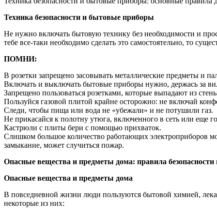
Техника безопасности и бытовые приборы: основные правила д
Техника безопасности и бытовые приборы
Не нужно включать бытовую технику без необходимости и прос
тебе все-таки необходимо сделать это самостоятельно, то сущ
ПОМНИ:
В розетки запрещено засовывать металлические предметы и па
Включать и выключать бытовые приборы нужно, держась за вилк
Запрещено пользоваться розетками, которые выпадают из стены
Пользуйся газовой плитой крайне осторожно: не включай конф
Следи, чтобы пища или вода не «убежали» и не потушили газ.
Не прикасайся к полотну утюга, включенного в сеть или еще г
Кастрюли с плиты бери с помощью прихваток.
Слишком большое количество работающих электроприборов може
замыкание, может случиться пожар.
Опасные вещества и предметы дома: правила безопасности 
Опасные вещества и предметы дома
В повседневной жизни люди пользуются бытовой химией, лека
некоторые из них: