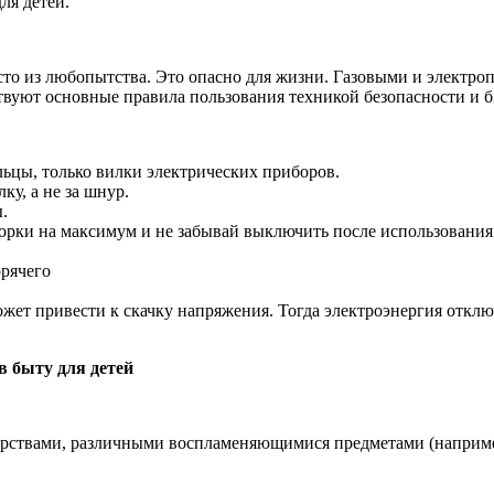
ля детей.
то из любопытства. Это опасно для жизни. Газовыми и электро
ествуют основные правила пользования техникой безопасности и
льцы, только вилки электрических приборов.
у, а не за шнур.
.
орки на максимум и не забывай выключить после использования
орячего
т привести к скачку напряжения. Тогда электроэнергия отключ
в быту для детей
рствами, различными воспламеняющимися предметами (например