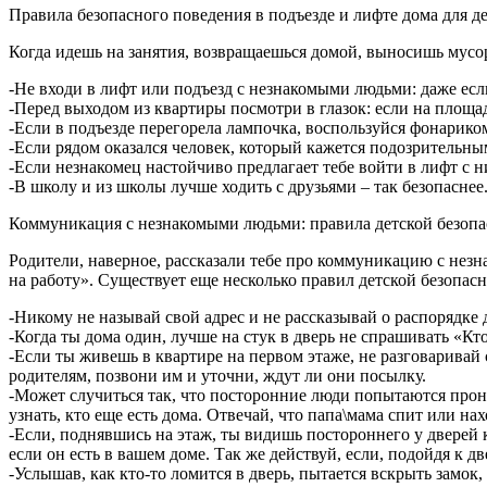
Правила безопасного поведения в подъезде и лифте дома для де
Когда идешь на занятия, возвращаешься домой, выносишь мусор
-Не входи в лифт или подъезд с незнакомыми людьми: даже ес
-Перед выходом из квартиры посмотри в глазок: если на площа
-Если в подъезде перегорела лампочка, воспользуйся фонариком
-Если рядом оказался человек, который кажется подозрительным
-Если незнакомец настойчиво предлагает тебе войти в лифт с н
-В школу и из школы лучше ходить с друзьями – так безопаснее
Коммуникация с незнакомыми людьми: правила детской безопа
Родители, наверное, рассказали тебе про коммуникацию с незна
на работу». Существует еще несколько правил детской безопас
-Никому не называй свой адрес и не рассказывай о распорядке 
-Когда ты дома один, лучше на стук в дверь не спрашивать «Кто
-Если ты живешь в квартире на первом этаже, не разговаривай 
родителям, позвони им и уточни, ждут ли они посылку.
-Может случиться так, что посторонние люди попытаются прони
узнать, кто еще есть дома. Отвечай, что папа\мама спит или н
-Если, поднявшись на этаж, ты видишь постороннего у дверей к
если он есть в вашем доме. Так же действуй, если, подойдя к д
-Услышав, как кто-то ломится в дверь, пытается вскрыть замо