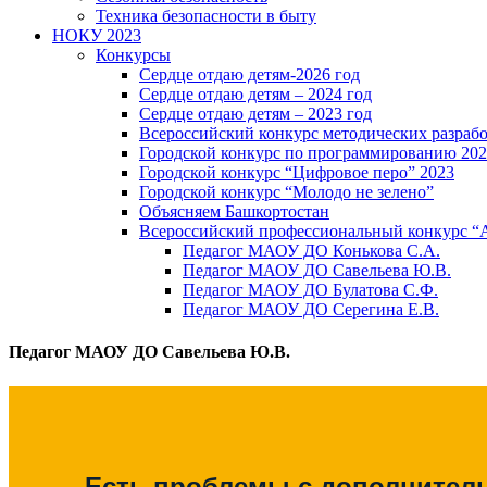
Техника безопасности в быту
НОКУ 2023
Конкурсы
Сердце отдаю детям-2026 год
Сердце отдаю детям – 2024 год
Сердце отдаю детям – 2023 год
Всероссийский конкурс методических разраб
Городской конкурс по программированию 20
Городской конкурс “Цифровое перо” 2023
Городской конкурс “Молодо не зелено”
Объясняем Башкортостан
Всероссийский профессиональный конкурс “
Педагог МАОУ ДО Конькова С.А.
Педагог МАОУ ДО Савельева Ю.В.
Педагог МАОУ ДО Булатова С.Ф.
Педагог МАОУ ДО Серегина Е.В.
Педагог МАОУ ДО Савельева Ю.В.
Есть проблемы с дополните