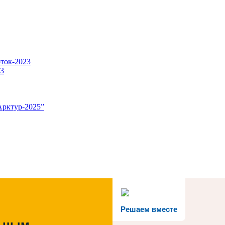
оток-2023
23
Арктур-2025”
Решаем вместе
льным