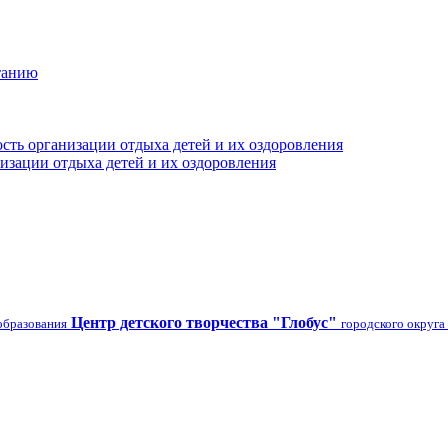
танию
сть организации отдыха детей и их оздоровления
изации отдыха детей и их оздоровления
Центр детского творчества "Глобус"
образования
городского округа