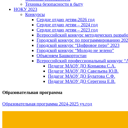
Техника безопасности в быту
НОКУ 2023
Конкурсы
Сердце отдаю детям-2026 год
Сердце отдаю детям – 2024 год
Сердце отдаю детям – 2023 год
Всероссийский конкурс методических разраб
Городской конкурс по программированию 20
Городской конкурс “Цифровое перо” 2023
Городской конкурс “Молодо не зелено”
Объясняем Башкортостан
Всероссийский профессиональный конкурс “
Педагог МАОУ ДО Конькова С.А.
Педагог МАОУ ДО Савельева Ю.В.
Педагог МАОУ ДО Булатова С.Ф.
Педагог МАОУ ДО Серегина Е.В.
Образовательная программа
Образовательная программа 2024-2025 уч.год