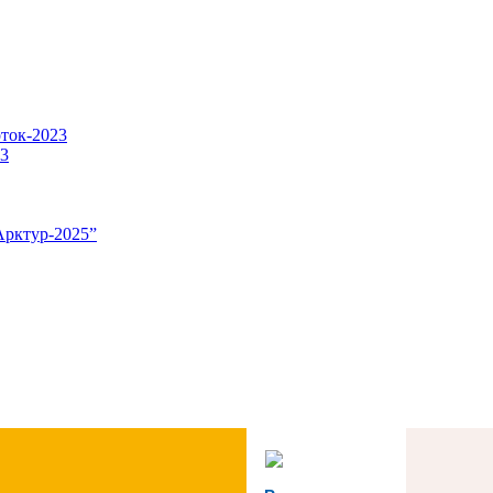
оток-2023
23
Арктур-2025”