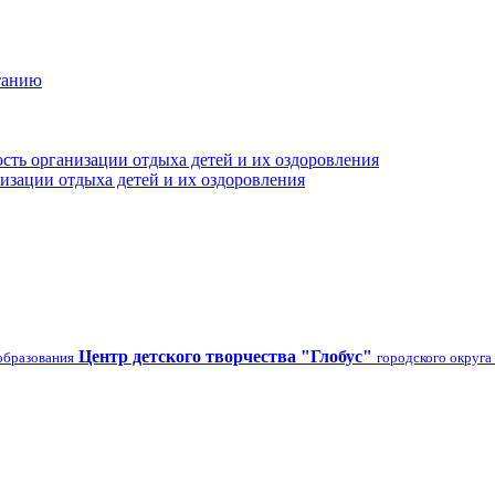
танию
сть организации отдыха детей и их оздоровления
изации отдыха детей и их оздоровления
Центр детского творчества "Глобус"
образования
городского округа