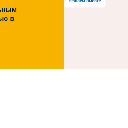
Решаем вместе
льным
ью в